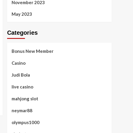
November 2023
May 2023
Categories
Bonus New Member
Casino
Judi Bola
live casino
mahjong slot
neymar88
olympus1000