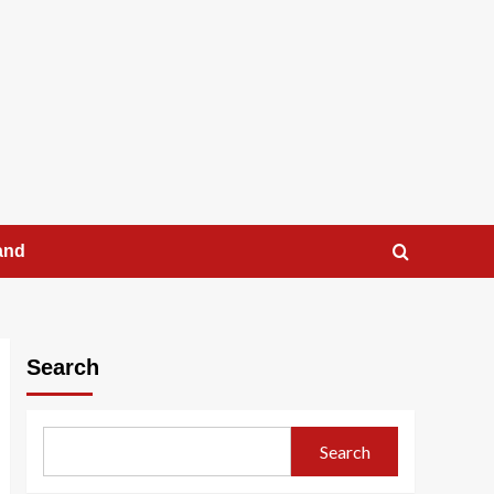
and
Search
Search