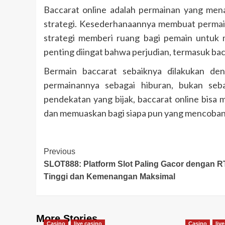
Baccarat online adalah permainan yang me
strategi. Kesederhanaannya membuat permaina
strategi memberi ruang bagi pemain untuk
penting diingat bahwa perjudian, termasuk bacca
Bermain baccarat sebaiknya dilakukan de
permainannya sebagai hiburan, bukan seb
pendekatan yang bijak, baccarat online bis
dan memuaskan bagi siapa pun yang mencoban
Post
Previous
SLOT888: Platform Slot Paling Gacor dengan 
Navigation
Tinggi dan Kemenangan Maksimal
More Stories
Casino
live casino
Casino
liv