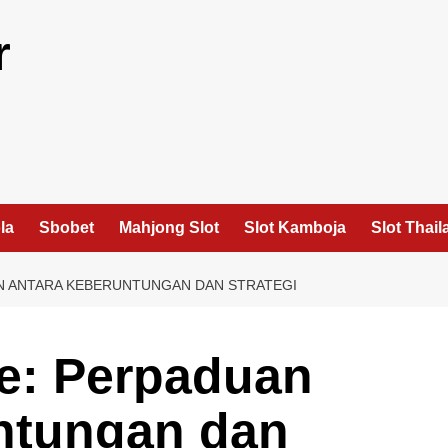
r
la
Sbobet
Mahjong Slot
Slot Kamboja
Slot Thail
N ANTARA KEBERUNTUNGAN DAN STRATEGI
ne: Perpaduan
ntungan dan