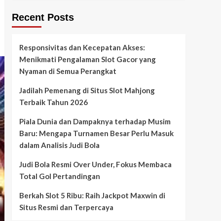
Recent Posts
Responsivitas dan Kecepatan Akses:
Menikmati Pengalaman Slot Gacor yang
Nyaman di Semua Perangkat
Jadilah Pemenang di Situs Slot Mahjong
Terbaik Tahun 2026
Piala Dunia dan Dampaknya terhadap Musim
Baru: Mengapa Turnamen Besar Perlu Masuk
dalam Analisis Judi Bola
Judi Bola Resmi Over Under, Fokus Membaca
Total Gol Pertandingan
Berkah Slot 5 Ribu: Raih Jackpot Maxwin di
Situs Resmi dan Terpercaya