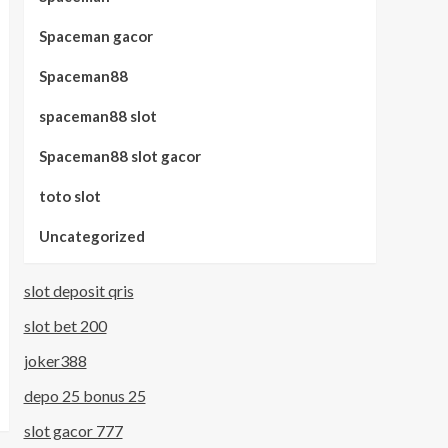
Spaceman gacor
Spaceman88
spaceman88 slot
Spaceman88 slot gacor
toto slot
Uncategorized
slot deposit qris
slot bet 200
joker388
depo 25 bonus 25
slot gacor 777