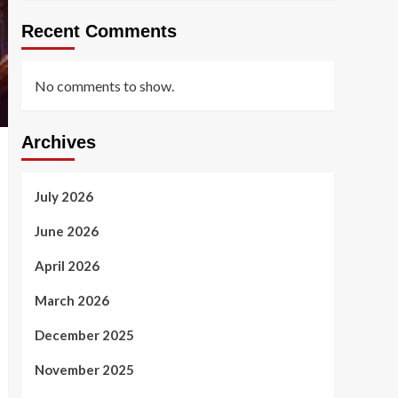
Recent Comments
No comments to show.
Archives
July 2026
June 2026
April 2026
March 2026
December 2025
November 2025