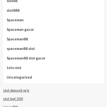
slot88
slot888
Spaceman
Spaceman gacor
Spaceman88
spaceman88 slot
Spaceman88 slot gacor
toto slot
Uncategorized
slot deposit qris
slot bet 200
joker388