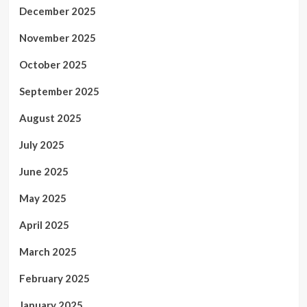
December 2025
November 2025
October 2025
September 2025
August 2025
July 2025
June 2025
May 2025
April 2025
March 2025
February 2025
January 2025