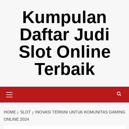
Skip
Kumpulan
to
content
Daftar Judi
Slot Online
Terbaik
Primary
Menu
HOME
SLOT
INOVASI TERKINI UNTUK KOMUNITAS GAMING
ONLINE 2024