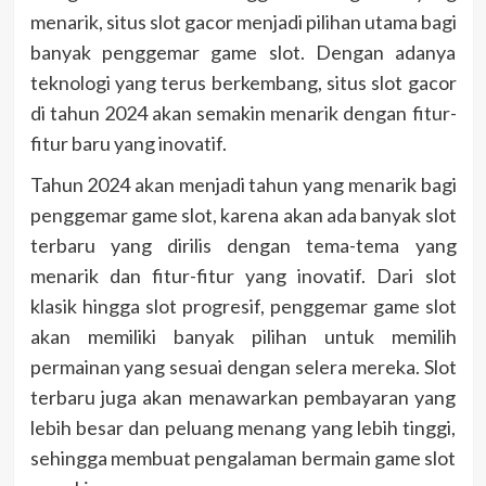
menarik, situs slot gacor menjadi pilihan utama bagi
banyak penggemar game slot. Dengan adanya
teknologi yang terus berkembang, situs slot gacor
di tahun 2024 akan semakin menarik dengan fitur-
fitur baru yang inovatif.
Tahun 2024 akan menjadi tahun yang menarik bagi
penggemar game slot, karena akan ada banyak slot
terbaru yang dirilis dengan tema-tema yang
menarik dan fitur-fitur yang inovatif. Dari slot
klasik hingga slot progresif, penggemar game slot
akan memiliki banyak pilihan untuk memilih
permainan yang sesuai dengan selera mereka. Slot
terbaru juga akan menawarkan pembayaran yang
lebih besar dan peluang menang yang lebih tinggi,
sehingga membuat pengalaman bermain game slot