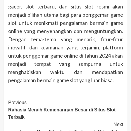
gacor, slot terbaru, dan situs slot resmi akan
menjadi pilihan utama bagi para penggemar game
slot untuk menikmati pengalaman bermain game
online yang menyenangkan dan menguntungkan.
Dengan tema-tema yang menarik, fitur-fitur
inovatif, dan keamanan yang terjamin, platform
untuk penggemar game online di tahun 2024 akan
menjadi tempat yang sempurna untuk
menghabiskan waktu dan mendapatkan
pengalaman bermain game slot yang luar biasa.
Post
Previous
Rahasia Meraih Kemenangan Besar di Situs Slot
Navigation
Terbaik
Next