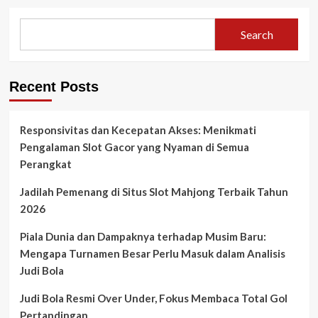
Search
Recent Posts
Responsivitas dan Kecepatan Akses: Menikmati
Pengalaman Slot Gacor yang Nyaman di Semua
Perangkat
Jadilah Pemenang di Situs Slot Mahjong Terbaik Tahun
2026
Piala Dunia dan Dampaknya terhadap Musim Baru:
Mengapa Turnamen Besar Perlu Masuk dalam Analisis
Judi Bola
Judi Bola Resmi Over Under, Fokus Membaca Total Gol
Pertandingan