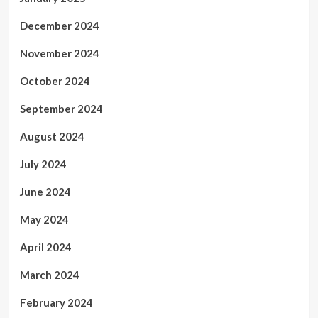
December 2024
November 2024
October 2024
September 2024
August 2024
July 2024
June 2024
May 2024
April 2024
March 2024
February 2024