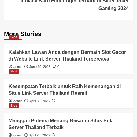
Inovasi Baru Fitur Login Terbaru di Situs Joker
Gaming 2024
More Stories
Slot
Kalahkan Lawan Anda dengan Bermain Slot Gacor
di Website Link Server Thailand Terpercaya
admin
June 19, 2026
0
Slot
Kesempatan Terbaik untuk Raih Kemenangan di
Situs Link Server Thailand Resmi!
admin
April 30, 2026
0
Slot
Menggali Potensi Menang Besar di Situs Pola
Server Thailand Terbaik
admin
April 23, 2026
0