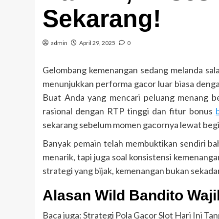
Sekarang!
admin
April 29, 2025
0
Gelombang kemenangan sedang melanda salah sa
menunjukkan performa gacor luar biasa dengan
Buat Anda yang mencari peluang menang bes
rasional dengan RTP tinggi dan fitur bonus
sekarang sebelum momen gacornya lewat begit
Banyak pemain telah membuktikan sendiri bah
menarik, tapi juga soal konsistensi kemenanga
strategi yang bijak, kemenangan bukan sekada
Alasan Wild Bandito Wajib
Baca juga: Strategi Pola Gacor Slot Hari Ini T