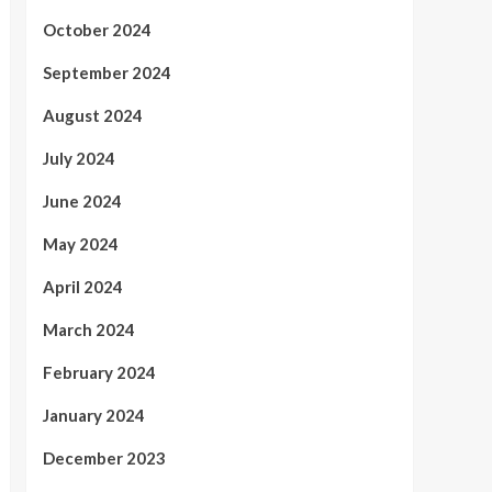
October 2024
September 2024
August 2024
July 2024
June 2024
May 2024
April 2024
March 2024
February 2024
January 2024
December 2023