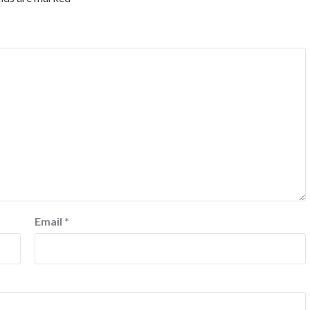
Email
*