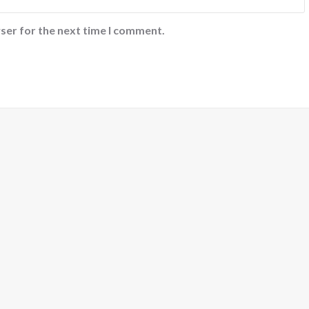
ser for the next time I comment.