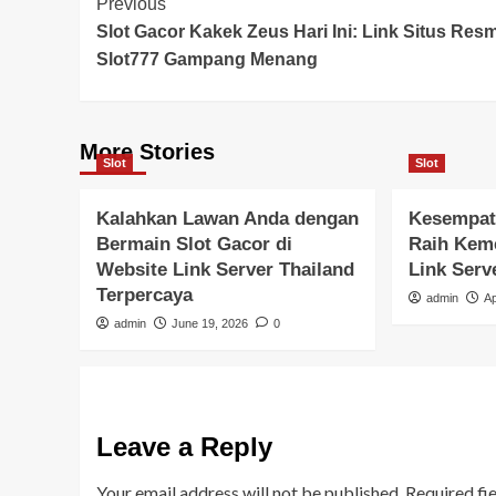
Post
Previous
Slot Gacor Kakek Zeus Hari Ini: Link Situs Resm
Navigation
Slot777 Gampang Menang
More Stories
Slot
Slot
Kalahkan Lawan Anda dengan
Kesempat
Bermain Slot Gacor di
Raih Kem
Website Link Server Thailand
Link Serv
Terpercaya
admin
Ap
admin
June 19, 2026
0
Leave a Reply
Your email address will not be published.
Required fi