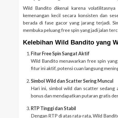
Wild Bandito dikenal karena volatilitasny
kemenangan kecil secara konsisten dan sese
berada di fase gacor yang jarang terjadi. Si
membuka peluang free spin yang jadi jalan ter
Kelebihan Wild Bandito yang W
Fitur Free Spin Sangat Aktif
Wild Bandito menawarkan free spin yang 
fitur ini aktif, potensi cuan langsung menin
Simbol Wild dan Scatter Sering Muncul
Hari ini, simbol wild dan scatter sedan
bonus dan mendapatkan putaran gratis deng
RTP Tinggi dan Stabil
Dengan RTP di atas rata-rata, Wild Bandi