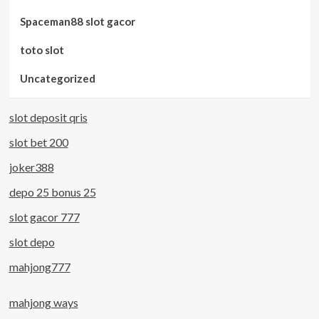
Spaceman88 slot gacor
toto slot
Uncategorized
slot deposit qris
slot bet 200
joker388
depo 25 bonus 25
slot gacor 777
slot depo
mahjong777
mahjong ways