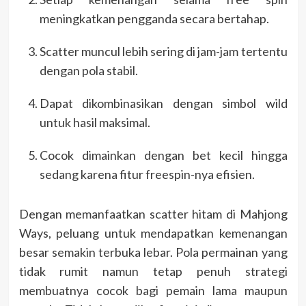
meningkatkan pengganda secara bertahap.
Scatter muncul lebih sering di jam-jam tertentu
dengan pola stabil.
Dapat dikombinasikan dengan simbol wild
untuk hasil maksimal.
Cocok dimainkan dengan bet kecil hingga
sedang karena fitur freespin-nya efisien.
Dengan memanfaatkan scatter hitam di Mahjong
Ways, peluang untuk mendapatkan kemenangan
besar semakin terbuka lebar. Pola permainan yang
tidak rumit namun tetap penuh strategi
membuatnya cocok bagi pemain lama maupun