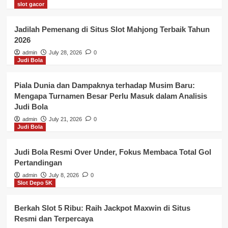
slot gacor
Jadilah Pemenang di Situs Slot Mahjong Terbaik Tahun
2026
admin
July 28, 2026
0
Judi Bola
Piala Dunia dan Dampaknya terhadap Musim Baru:
Mengapa Turnamen Besar Perlu Masuk dalam Analisis
Judi Bola
admin
July 21, 2026
0
Judi Bola
Judi Bola Resmi Over Under, Fokus Membaca Total Gol
Pertandingan
admin
July 8, 2026
0
Slot Depo 5K
Berkah Slot 5 Ribu: Raih Jackpot Maxwin di Situs
Resmi dan Terpercaya