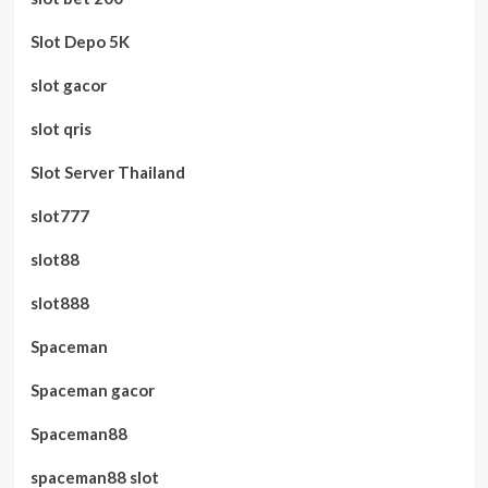
Slot Depo 5K
slot gacor
slot qris
Slot Server Thailand
slot777
slot88
slot888
Spaceman
Spaceman gacor
Spaceman88
spaceman88 slot