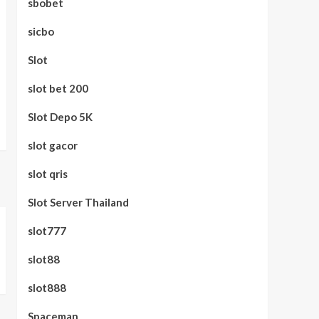
sbobet
sicbo
Slot
slot bet 200
Slot Depo 5K
slot gacor
slot qris
Slot Server Thailand
slot777
slot88
slot888
Spaceman