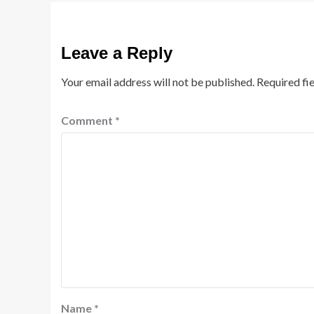
Leave a Reply
Your email address will not be published.
Required fi
Comment
*
Name
*