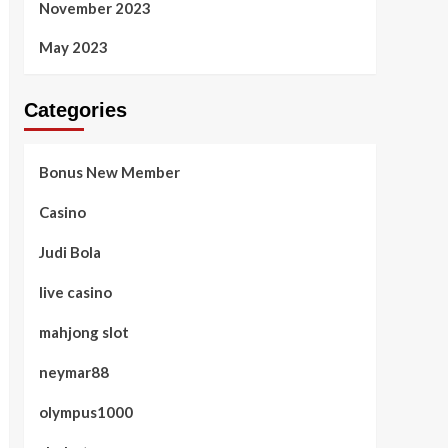
November 2023
May 2023
Categories
Bonus New Member
Casino
Judi Bola
live casino
mahjong slot
neymar88
olympus1000