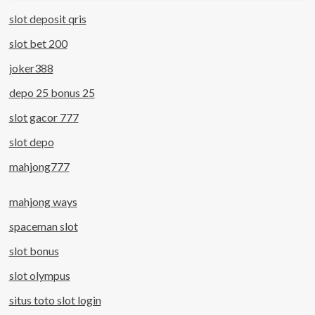
slot deposit qris
slot bet 200
joker388
depo 25 bonus 25
slot gacor 777
slot depo
mahjong777
mahjong ways
spaceman slot
slot bonus
slot olympus
situs toto slot login