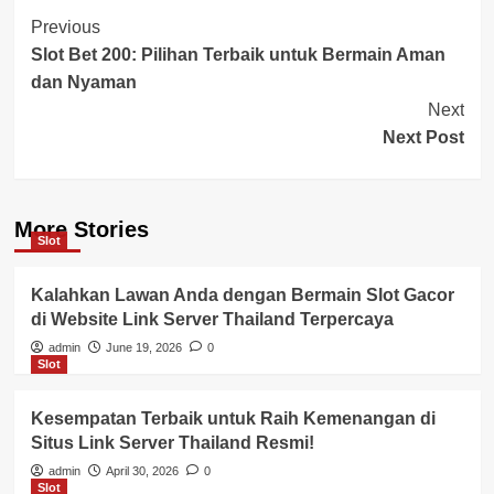
Post
Previous
Slot Bet 200: Pilihan Terbaik untuk Bermain Aman
Navigation
dan Nyaman
Next
Next Post
More Stories
Slot
Kalahkan Lawan Anda dengan Bermain Slot Gacor
di Website Link Server Thailand Terpercaya
admin
June 19, 2026
0
Slot
Kesempatan Terbaik untuk Raih Kemenangan di
Situs Link Server Thailand Resmi!
admin
April 30, 2026
0
Slot