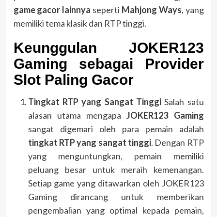
game gacor lainnya
seperti
Mahjong Ways
, yang
memiliki tema klasik dan RTP tinggi.
Keunggulan JOKER123
Gaming sebagai Provider
Slot Paling Gacor
Tingkat RTP yang Sangat Tinggi
Salah satu
alasan utama mengapa
JOKER123 Gaming
sangat digemari oleh para pemain adalah
tingkat RTP yang sangat tinggi
. Dengan RTP
yang menguntungkan, pemain memiliki
peluang besar untuk meraih kemenangan.
Setiap game yang ditawarkan oleh JOKER123
Gaming dirancang untuk memberikan
pengembalian yang optimal kepada pemain,