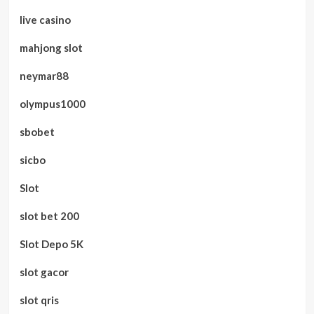
live casino
mahjong slot
neymar88
olympus1000
sbobet
sicbo
Slot
slot bet 200
Slot Depo 5K
slot gacor
slot qris