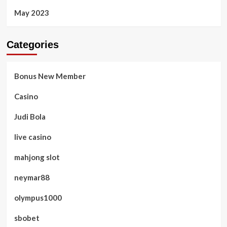
May 2023
Categories
Bonus New Member
Casino
Judi Bola
live casino
mahjong slot
neymar88
olympus1000
sbobet