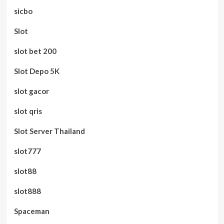
sicbo
Slot
slot bet 200
Slot Depo 5K
slot gacor
slot qris
Slot Server Thailand
slot777
slot88
slot888
Spaceman