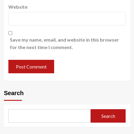
Website
Save my name, email, and website in this browser
for the next time I comment.
Search
Search