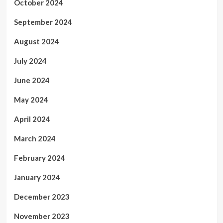
October 2024
September 2024
August 2024
July 2024
June 2024
May 2024
April 2024
March 2024
February 2024
January 2024
December 2023
November 2023