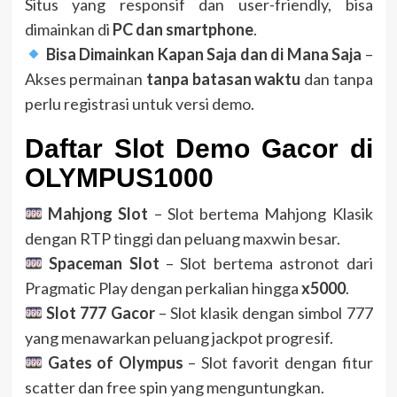
Situs yang responsif dan user-friendly, bisa
dimainkan di
PC dan smartphone
.
Bisa Dimainkan Kapan Saja dan di Mana Saja
–
Akses permainan
tanpa batasan waktu
dan tanpa
perlu registrasi untuk versi demo.
Daftar Slot Demo Gacor di
OLYMPUS1000
Mahjong Slot
– Slot bertema Mahjong Klasik
dengan RTP tinggi dan peluang maxwin besar.
Spaceman Slot
– Slot bertema astronot dari
Pragmatic Play dengan perkalian hingga
x5000
.
Slot 777 Gacor
– Slot klasik dengan simbol 777
yang menawarkan peluang jackpot progresif.
Gates of Olympus
– Slot favorit dengan fitur
scatter dan free spin yang menguntungkan.