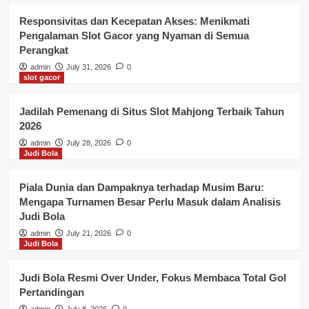
Responsivitas dan Kecepatan Akses: Menikmati
Pengalaman Slot Gacor yang Nyaman di Semua
Perangkat
admin
July 31, 2026
0
slot gacor
Jadilah Pemenang di Situs Slot Mahjong Terbaik Tahun
2026
admin
July 28, 2026
0
Judi Bola
Piala Dunia dan Dampaknya terhadap Musim Baru:
Mengapa Turnamen Besar Perlu Masuk dalam Analisis
Judi Bola
admin
July 21, 2026
0
Judi Bola
Judi Bola Resmi Over Under, Fokus Membaca Total Gol
Pertandingan