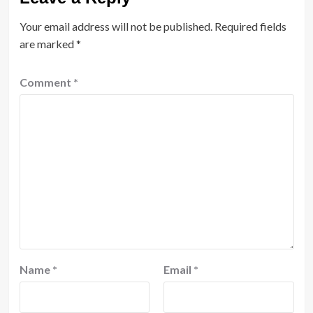
Your email address will not be published.
Required fields
are marked
*
Comment
*
Name
*
Email
*