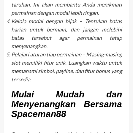
taruhan. Ini akan membantu Anda menikmati
permainan dengan modal lebih ringan.
Kelola modal dengan bijak – Tentukan batas
harian untuk bermain, dan jangan melebihi
batas tersebut agar permainan tetap
menyenangkan.
Pelajari aturan tiap permainan – Masing-masing
slot memiliki fitur unik. Luangkan waktu untuk
memahami simbol, payline, dan fitur bonus yang
tersedia.
Mulai Mudah dan
Menyenangkan Bersama
Spaceman88