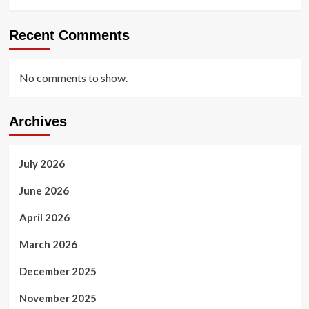
Recent Comments
No comments to show.
Archives
July 2026
June 2026
April 2026
March 2026
December 2025
November 2025