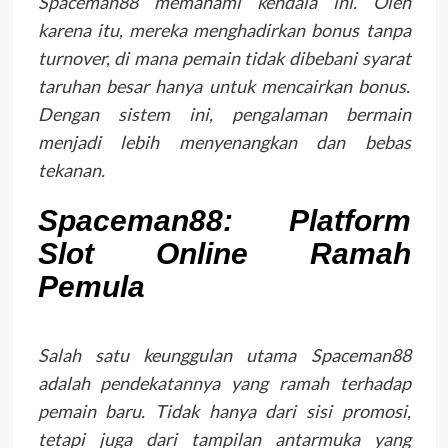
Spaceman88 memahami kendala ini. Oleh
karena itu, mereka menghadirkan bonus tanpa
turnover, di mana pemain tidak dibebani syarat
taruhan besar hanya untuk mencairkan bonus.
Dengan sistem ini, pengalaman bermain
menjadi lebih menyenangkan dan bebas
tekanan.
Spaceman88: Platform
Slot Online Ramah
Pemula
Salah satu keunggulan utama Spaceman88
adalah pendekatannya yang ramah terhadap
pemain baru. Tidak hanya dari sisi promosi,
tetapi juga dari tampilan antarmuka yang