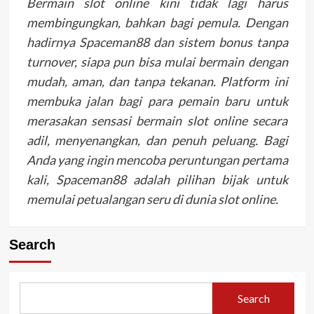
Bermain slot online kini tidak lagi harus
membingungkan, bahkan bagi pemula. Dengan
hadirnya Spaceman88 dan sistem bonus tanpa
turnover, siapa pun bisa mulai bermain dengan
mudah, aman, dan tanpa tekanan. Platform ini
membuka jalan bagi para pemain baru untuk
merasakan sensasi bermain slot online secara
adil, menyenangkan, dan penuh peluang. Bagi
Anda yang ingin mencoba peruntungan pertama
kali, Spaceman88 adalah pilihan bijak untuk
memulai petualangan seru di dunia slot online.
Search
Search