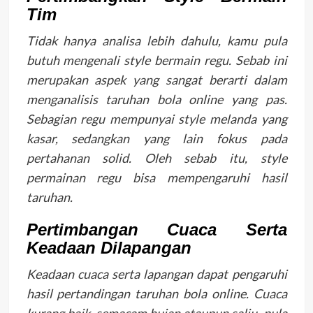
Tim
Tidak hanya analisa lebih dahulu, kamu pula
butuh mengenali style bermain regu. Sebab ini
merupakan aspek yang sangat berarti dalam
menganalisis taruhan bola online yang pas.
Sebagian regu mempunyai style melanda yang
kasar, sedangkan yang lain fokus pada
pertahanan solid. Oleh sebab itu, style
permainan regu bisa mempengaruhi hasil
taruhan.
Pertimbangan Cuaca Serta
Keadaan Dilapangan
Keadaan cuaca serta lapangan dapat pengaruhi
hasil pertandingan taruhan bola online. Cuaca
kurang baik, semacam hujan ataupun salju, pula