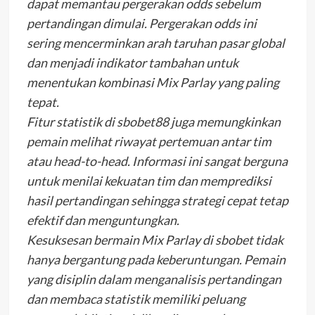
dapat memantau pergerakan odds sebelum
pertandingan dimulai. Pergerakan odds ini
sering mencerminkan arah taruhan pasar global
dan menjadi indikator tambahan untuk
menentukan kombinasi Mix Parlay yang paling
tepat.
Fitur statistik di sbobet88 juga memungkinkan
pemain melihat riwayat pertemuan antar tim
atau head-to-head. Informasi ini sangat berguna
untuk menilai kekuatan tim dan memprediksi
hasil pertandingan sehingga strategi cepat tetap
efektif dan menguntungkan.
Kesuksesan bermain Mix Parlay di sbobet tidak
hanya bergantung pada keberuntungan. Pemain
yang disiplin dalam menganalisis pertandingan
dan membaca statistik memiliki peluang