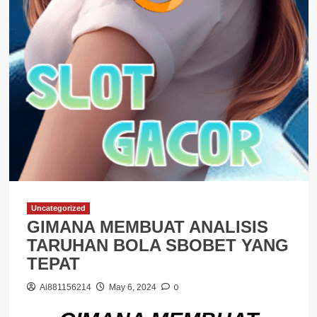
Uncategorized
GIMANA MEMBUAT ANALISIS
TARUHAN BOLA SBOBET YANG
TEPAT
0
Ai881156214
May 6, 2024