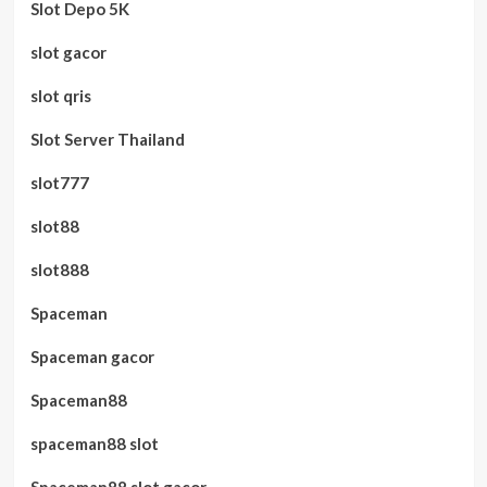
Slot Depo 5K
slot gacor
slot qris
Slot Server Thailand
slot777
slot88
slot888
Spaceman
Spaceman gacor
Spaceman88
spaceman88 slot
Spaceman88 slot gacor