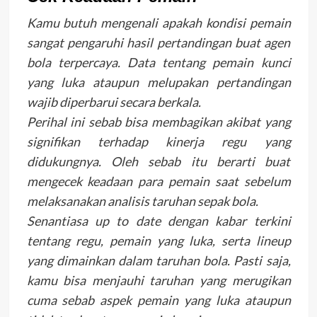
Kamu butuh mengenali apakah kondisi pemain
sangat pengaruhi hasil pertandingan buat agen
bola terpercaya. Data tentang pemain kunci
yang luka ataupun melupakan pertandingan
wajib diperbarui secara berkala.
Perihal ini sebab bisa membagikan akibat yang
signifikan terhadap kinerja regu yang
didukungnya. Oleh sebab itu berarti buat
mengecek keadaan para pemain saat sebelum
melaksanakan analisis taruhan sepak bola.
Senantiasa up to date dengan kabar terkini
tentang regu, pemain yang luka, serta lineup
yang dimainkan dalam taruhan bola. Pasti saja,
kamu bisa menjauhi taruhan yang merugikan
cuma sebab aspek pemain yang luka ataupun