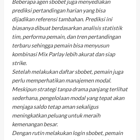
Beberapa agen sbobet juga menyediakan
prediksi pertandingan harian yang bisa
dijadikan referensi tambahan. Prediksi ini
biasanya dibuat berdasarkan analisis statistik
tim, performa pemain, dan tren pertandingan
terbaru sehingga pemain bisa menyusun
kombinasi Mix Parlay lebih akurat dan siap
strike.
Setelah melakukan daftar sbobet, pemain juga
perlu memperhatikan manajemen modal.
Meskipun strategi tanpa drama panjang terlihat
sederhana, pengelolaan modal yang tepat akan
menjaga saldo tetap aman sekaligus
meningkatkan peluang untuk meraih
kemenangan besar.
Dengan rutin melakukan login sbobet, pemain