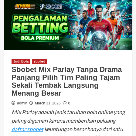
Judi Bola
sbobet
Sbobet Mix Parlay Tanpa Drama
Panjang Pilih Tim Paling Tajam
Sekali Tembak Langsung
Menang Besar
0
admin
March 31, 2026
Mix Parlay adalah jenis taruhan bola online yang
paling digemari karena memberikan peluang
daftar sbobet
keuntungan besar hanya dari satu