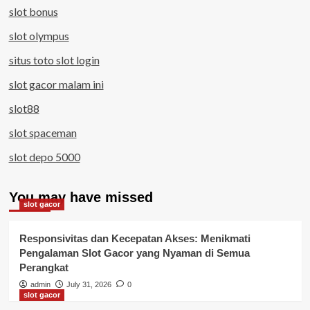
slot bonus
slot olympus
situs toto slot login
slot gacor malam ini
slot88
slot spaceman
slot depo 5000
You may have missed
slot gacor
Responsivitas dan Kecepatan Akses: Menikmati
Pengalaman Slot Gacor yang Nyaman di Semua
Perangkat
admin
July 31, 2026
0
slot gacor