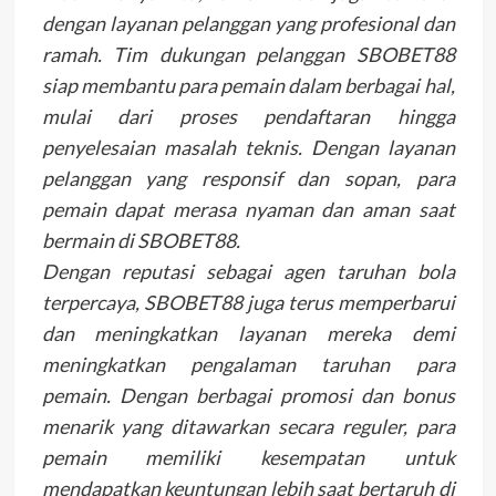
dengan layanan pelanggan yang profesional dan
ramah. Tim dukungan pelanggan SBOBET88
siap membantu para pemain dalam berbagai hal,
mulai dari proses pendaftaran hingga
penyelesaian masalah teknis. Dengan layanan
pelanggan yang responsif dan sopan, para
pemain dapat merasa nyaman dan aman saat
bermain di SBOBET88.
Dengan reputasi sebagai agen taruhan bola
terpercaya, SBOBET88 juga terus memperbarui
dan meningkatkan layanan mereka demi
meningkatkan pengalaman taruhan para
pemain. Dengan berbagai promosi dan bonus
menarik yang ditawarkan secara reguler, para
pemain memiliki kesempatan untuk
mendapatkan keuntungan lebih saat bertaruh di