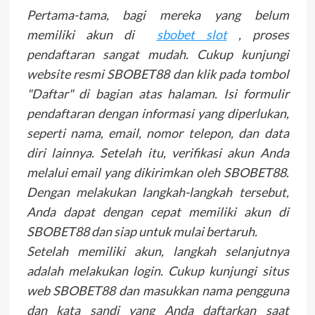
Pertama-tama, bagi mereka yang belum
memiliki akun di
sbobet slot
, proses
pendaftaran sangat mudah. Cukup kunjungi
website resmi SBOBET88 dan klik pada tombol
"Daftar" di bagian atas halaman. Isi formulir
pendaftaran dengan informasi yang diperlukan,
seperti nama, email, nomor telepon, dan data
diri lainnya. Setelah itu, verifikasi akun Anda
melalui email yang dikirimkan oleh SBOBET88.
Dengan melakukan langkah-langkah tersebut,
Anda dapat dengan cepat memiliki akun di
SBOBET88 dan siap untuk mulai bertaruh.
Setelah memiliki akun, langkah selanjutnya
adalah melakukan login. Cukup kunjungi situs
web SBOBET88 dan masukkan nama pengguna
dan kata sandi yang Anda daftarkan saat