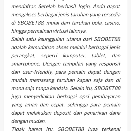
mendaftar. Setelah berhasil login, Anda dapat
mengakses berbagai jenis taruhan yang tersedia
di SBOBET88, mulai dari taruhan bola, casino,
hingga permainan virtual lainnya.
Salah satu keunggulan utama dari SBOBET88
adalah kemudahan akses melalui berbagai jenis
perangkat, seperti komputer, tablet, dan
smartphone. Dengan tampilan yang responsif
dan user-friendly, para pemain dapat dengan
mudah memasang taruhan kapan saja dan di
mana saja tanpa kendala. Selain itu, SBOBET88
juga menyediakan berbagai opsi pembayaran
yang aman dan cepat, sehingga para pemain
dapat melakukan deposit dan penarikan dana
dengan mudah.
Tidak hanya itu, SBOBET88 juga terkenal