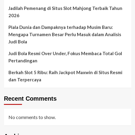
Jadilah Pemenang di Situs Slot Mahjong Terbaik Tahun
2026
Piala Dunia dan Dampaknya terhadap Musim Baru:
Mengapa Turnamen Besar Perlu Masuk dalam Analisis
Judi Bola
Judi Bola Resmi Over Under, Fokus Membaca Total Gol
Pertandingan
Berkah Slot 5 Ribu: Raih Jackpot Maxwin di Situs Resmi
dan Terpercaya
Recent Comments
No comments to show.