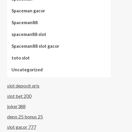
Spaceman gacor
Spaceman88
spaceman88 slot
Spaceman88 slot gacor
toto slot
Uncategorized
slot deposit qris
slot bet 200
joker388
depo 25 bonus 25
slot gacor 777