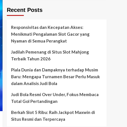
Recent Posts
Responsivitas dan Kecepatan Akses:
Menikmati Pengalaman Slot Gacor yang
Nyaman di Semua Perangkat
Jadilah Pemenang di Situs Slot Mahjong
Terbaik Tahun 2026
Piala Dunia dan Dampaknya terhadap Musim
Baru: Mengapa Turnamen Besar Perlu Masuk
dalam Analisis Judi Bola
Judi Bola Resmi Over Under, Fokus Membaca
Total Gol Pertandingan
Berkah Slot 5 Ribu: Raih Jackpot Maxwin di
Situs Resmi dan Terpercaya