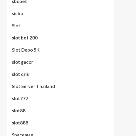
sbobet
sicbo
Slot
slot bet 200
Slot Depo 5K
slot gacor
slot qris
Slot Server Thailand
slot777
slot88
slot888
Spaceman