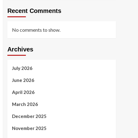
Recent Comments
No comments to show.
Archives
July 2026
June 2026
April 2026
March 2026
December 2025
November 2025