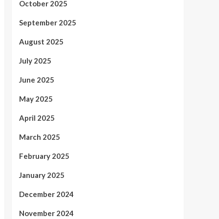
October 2025
September 2025
August 2025
July 2025
June 2025
May 2025
April 2025
March 2025
February 2025
January 2025
December 2024
November 2024