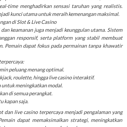
al-time menghadirkan sensasi taruhan yang realistis.
jadi kunci utama untuk meraih kemenangan maksimal.
an di Slot & Live Casino
i dan keamanan juga menjadi keunggulan utama. Sistem
anggan responsif, serta platform yang stabil membuat
. Pemain dapat fokus pada permainan tanpa khawatir
terpercaya:
amin peluang menang optimal.
ack, roulette, hingga live casino interaktif.
in untuk meningkatkan modal.
kan di semua perangkat.
u kapan saja.
ot dan live casino terpercaya menjadi pengalaman yang
emain dapat memaksimalkan strategi, meningkatkan