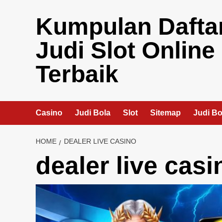
Skip
to
Kumpulan Dafta
content
Judi Slot Online
Terbaik
Casino
Judi Bola
Slot
Sitemap
Judi Bo
HOME
DEALER LIVE CASINO
dealer live casi