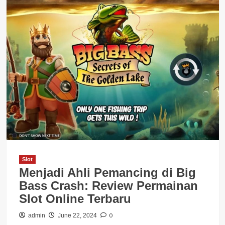
Slot
Menjadi Ahli Pemancing di Big
Bass Crash: Review Permainan
Slot Online Terbaru
0
admin
June 22, 2024