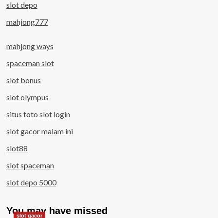
slot depo
mahjong777
mahjong ways
spaceman slot
slot bonus
slot olympus
situs toto slot login
slot gacor malam ini
slot88
slot spaceman
slot depo 5000
You may have missed
slot gacor