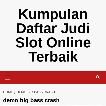
Skip
Kumpulan
to
content
Daftar Judi
Slot Online
Terbaik
Primary
Menu
HOME
DEMO BIG BASS CRASH
demo big bass crash