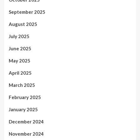
September 2025
August 2025
July 2025
June 2025
May 2025
April 2025
March 2025
February 2025
January 2025
December 2024
November 2024