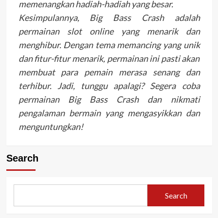
memenangkan hadiah-hadiah yang besar.
Kesimpulannya, Big Bass Crash adalah
permainan slot online yang menarik dan
menghibur. Dengan tema memancing yang unik
dan fitur-fitur menarik, permainan ini pasti akan
membuat para pemain merasa senang dan
terhibur. Jadi, tunggu apalagi? Segera coba
permainan Big Bass Crash dan nikmati
pengalaman bermain yang mengasyikkan dan
menguntungkan!
Search
Search