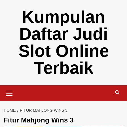
Skip
Kumpulan
to
content
Daftar Judi
Slot Online
Terbaik
Primary
Menu
HOME
FITUR MAHJONG WINS 3
Fitur Mahjong Wins 3