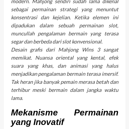
modern. Mahjong sendiri sudah lama dikenal
sebagai permainan strategi yang menuntut
konsentrasi dan kejelian. Ketika elemen ini
dipadukan dalam sebuah permainan slot,
muncullah pengalaman bermain yang terasa
segar dan berbeda dari slot konvensional.
Desain grafis dari Mahjong Wins 3 sangat
memikat. Nuansa oriental yang kental, efek
suara yang khas, dan animasi yang halus
menjadikan pengalaman bermain terasa imersif.
Tak heran jika banyak pemain merasa betah dan
terhibur meski bermain dalam jangka waktu
lama.
Mekanisme Permainan
yang Inovatif