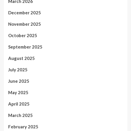
March 2026
December 2025
November 2025
October 2025
September 2025
August 2025
July 2025
June 2025
May 2025
April 2025
March 2025
February 2025