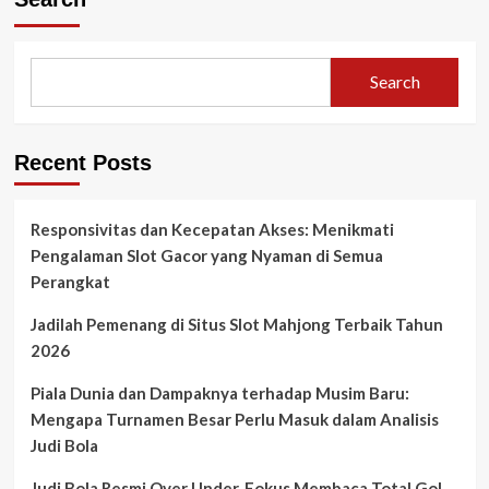
Search
Recent Posts
Responsivitas dan Kecepatan Akses: Menikmati
Pengalaman Slot Gacor yang Nyaman di Semua
Perangkat
Jadilah Pemenang di Situs Slot Mahjong Terbaik Tahun
2026
Piala Dunia dan Dampaknya terhadap Musim Baru:
Mengapa Turnamen Besar Perlu Masuk dalam Analisis
Judi Bola
Judi Bola Resmi Over Under, Fokus Membaca Total Gol