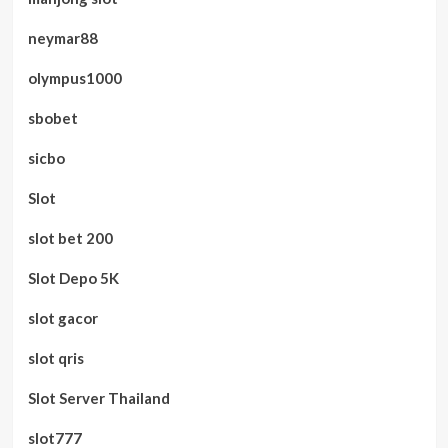
neymar88
olympus1000
sbobet
sicbo
Slot
slot bet 200
Slot Depo 5K
slot gacor
slot qris
Slot Server Thailand
slot777