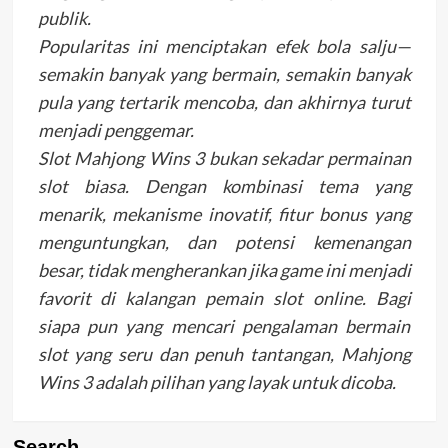
publik.
Popularitas ini menciptakan efek bola salju—
semakin banyak yang bermain, semakin banyak
pula yang tertarik mencoba, dan akhirnya turut
menjadi penggemar.
Slot Mahjong Wins 3
bukan sekadar permainan
slot biasa. Dengan kombinasi tema yang
menarik, mekanisme inovatif, fitur bonus yang
menguntungkan, dan potensi kemenangan
besar, tidak mengherankan jika game ini menjadi
favorit di kalangan pemain slot online. Bagi
siapa pun yang mencari pengalaman bermain
slot yang seru dan penuh tantangan, Mahjong
Wins 3 adalah pilihan yang layak untuk dicoba.
Search