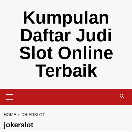
Skip
Kumpulan
to
content
Daftar Judi
Slot Online
Terbaik
Primary
Menu
HOME
JOKERSLOT
jokerslot