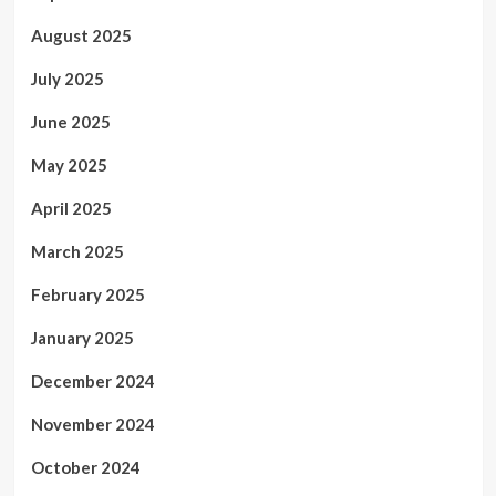
August 2025
July 2025
June 2025
May 2025
April 2025
March 2025
February 2025
January 2025
December 2024
November 2024
October 2024