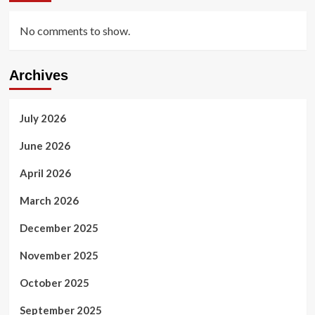
No comments to show.
Archives
July 2026
June 2026
April 2026
March 2026
December 2025
November 2025
October 2025
September 2025