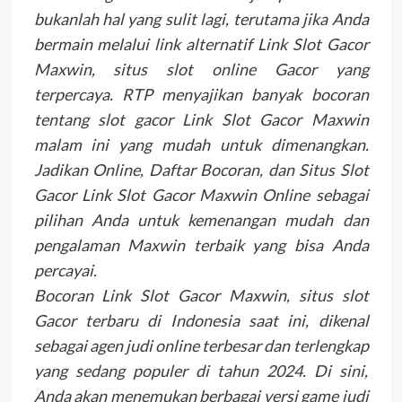
bukanlah hal yang sulit lagi, terutama jika Anda
bermain melalui link alternatif Link Slot Gacor
Maxwin, situs slot online Gacor yang
terpercaya. RTP menyajikan banyak bocoran
tentang slot gacor Link Slot Gacor Maxwin
malam ini yang mudah untuk dimenangkan.
Jadikan Online, Daftar Bocoran, dan Situs Slot
Gacor Link Slot Gacor Maxwin Online sebagai
pilihan Anda untuk kemenangan mudah dan
pengalaman Maxwin terbaik yang bisa Anda
percayai.
Bocoran Link Slot Gacor Maxwin, situs slot
Gacor terbaru di Indonesia saat ini, dikenal
sebagai agen judi online terbesar dan terlengkap
yang sedang populer di tahun 2024. Di sini,
Anda akan menemukan berbagai versi game judi