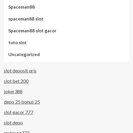
Spaceman88
spaceman88 slot
Spaceman88 slot gacor
toto slot
Uncategorized
slot deposit qris
slot bet 200
joker388
depo 25 bonus 25
slot gacor 777
slot depo
mahjong777