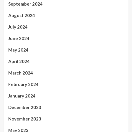
September 2024
August 2024
July 2024
June 2024
May 2024
April 2024
March 2024
February 2024
January 2024
December 2023
November 2023
May 2023