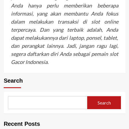
Anda hanya perlu memberikan beberapa
informasi, yang akan membantu Anda fokus
dalam melakukan transaksi di slot online
terpercaya. Dan yang terbaik adalah, Anda
dapat melakukannya dari laptop, ponsel, tablet,
dan perangkat lainnya. Jadi, jangan ragu lagi,
segera daftarkan diri Anda sebagai pemain slot
Gacor Indonesia.
Search
Search
Recent Posts