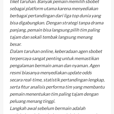
tiket taruhan. Banyak pemain memilih sbobet
sebagai platform utama karena menyediakan
berbagai pertandingan dari liga top dunia yang
bisa digabungkan. Dengan strategi tanpa drama
panjang, pemain bisa langsung pilih tim paling
tajam dan sekali tembak langsung menang
besar.
Dalam taruhan online, keberadaan agen sbobet
terpercaya sangat penting untuk memastikan
pengalaman bermain aman dan nyaman. Agen
resmi biasanya menyediakan update odds
secara real-time, statistik pertandingan lengkap,
serta fitur analisis performa tim yang membantu
pemain menentukan tim paling tajam dengan
peluang menang tinggi.
Langkah awal sebelum bermain adalah