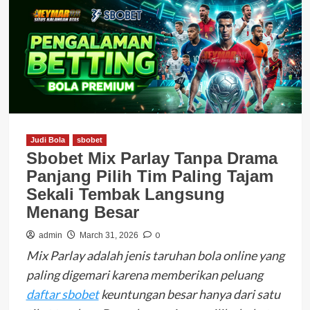
Judi Bola
sbobet
Sbobet Mix Parlay Tanpa Drama
Panjang Pilih Tim Paling Tajam
Sekali Tembak Langsung
Menang Besar
0
admin
March 31, 2026
Mix Parlay adalah jenis taruhan bola online yang
paling digemari karena memberikan peluang
daftar sbobet
keuntungan besar hanya dari satu