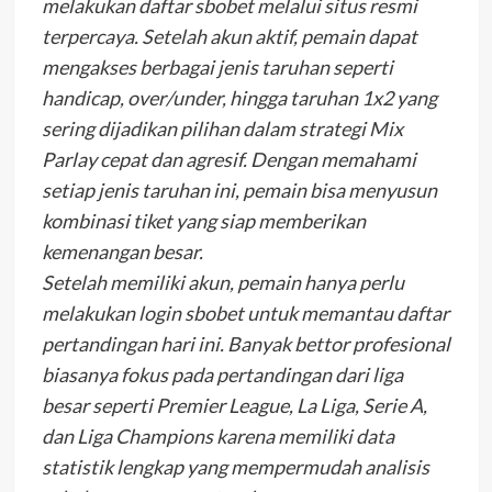
melakukan daftar sbobet melalui situs resmi
terpercaya. Setelah akun aktif, pemain dapat
mengakses berbagai jenis taruhan seperti
handicap, over/under, hingga taruhan 1x2 yang
sering dijadikan pilihan dalam strategi Mix
Parlay cepat dan agresif. Dengan memahami
setiap jenis taruhan ini, pemain bisa menyusun
kombinasi tiket yang siap memberikan
kemenangan besar.
Setelah memiliki akun, pemain hanya perlu
melakukan login sbobet untuk memantau daftar
pertandingan hari ini. Banyak bettor profesional
biasanya fokus pada pertandingan dari liga
besar seperti Premier League, La Liga, Serie A,
dan Liga Champions karena memiliki data
statistik lengkap yang mempermudah analisis