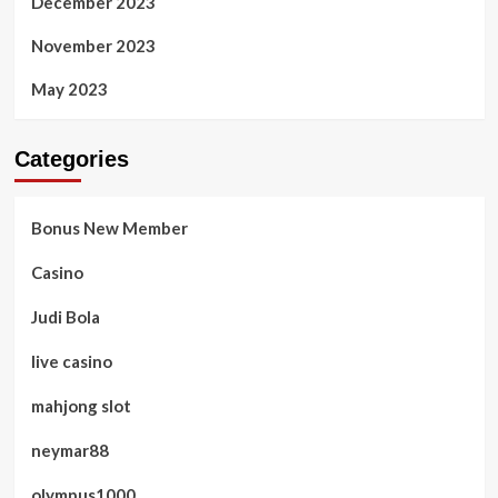
December 2023
November 2023
May 2023
Categories
Bonus New Member
Casino
Judi Bola
live casino
mahjong slot
neymar88
olympus1000