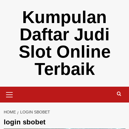
Skip
Kumpulan
to
content
Daftar Judi
Slot Online
Terbaik
Primary
Menu
HOME
LOGIN SBOBET
login sbobet