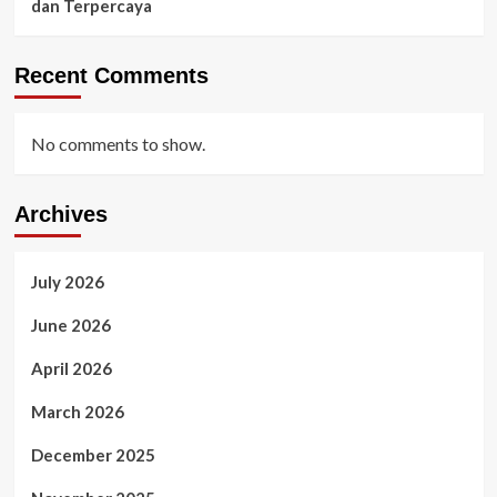
dan Terpercaya
Recent Comments
No comments to show.
Archives
July 2026
June 2026
April 2026
March 2026
December 2025