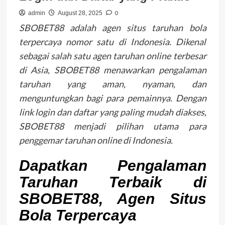
0
admin
August 28, 2025
SBOBET88 adalah agen situs taruhan bola
terpercaya nomor satu di Indonesia. Dikenal
sebagai salah satu agen taruhan online terbesar
di Asia, SBOBET88 menawarkan pengalaman
taruhan yang aman, nyaman, dan
menguntungkan bagi para pemainnya. Dengan
link login dan daftar yang paling mudah diakses,
SBOBET88 menjadi pilihan utama para
penggemar taruhan online di Indonesia.
Dapatkan Pengalaman
Taruhan Terbaik di
SBOBET88, Agen Situs
Bola Terpercaya