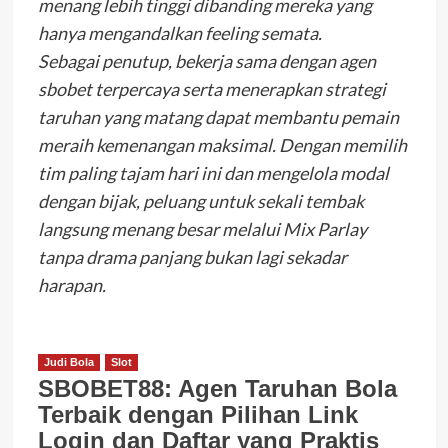
menang lebih tinggi dibanding mereka yang
hanya mengandalkan feeling semata.
Sebagai penutup, bekerja sama dengan agen
sbobet terpercaya serta menerapkan strategi
taruhan yang matang dapat membantu pemain
meraih kemenangan maksimal. Dengan memilih
tim paling tajam hari ini dan mengelola modal
dengan bijak, peluang untuk sekali tembak
langsung menang besar melalui Mix Parlay
tanpa drama panjang bukan lagi sekadar
harapan.
Judi Bola
Slot
SBOBET88: Agen Taruhan Bola
Terbaik dengan Pilihan Link
Login dan Daftar yang Praktis