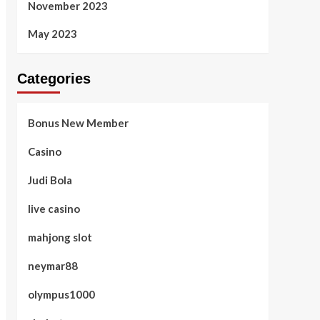
November 2023
May 2023
Categories
Bonus New Member
Casino
Judi Bola
live casino
mahjong slot
neymar88
olympus1000