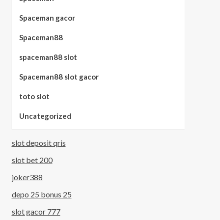
Spaceman gacor
Spaceman88
spaceman88 slot
Spaceman88 slot gacor
toto slot
Uncategorized
slot deposit qris
slot bet 200
joker388
depo 25 bonus 25
slot gacor 777