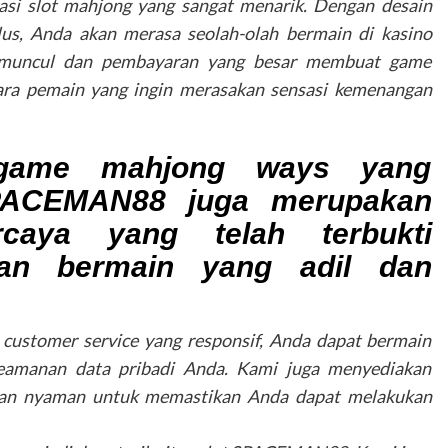
asi slot mahjong yang sangat menarik. Dengan desain
us, Anda akan merasa seolah-olah bermain di kasino
ng muncul dan pembayaran yang besar membuat game
para pemain yang ingin merasakan sensasi kemenangan
 game mahjong ways yang
SPACEMAN88 juga merupakan
rcaya yang telah terbukti
an bermain yang adil dan
customer service yang responsif, Anda dapat bermain
eamanan data pribadi Anda. Kami juga menyediakan
an nyaman untuk memastikan Anda dapat melakukan