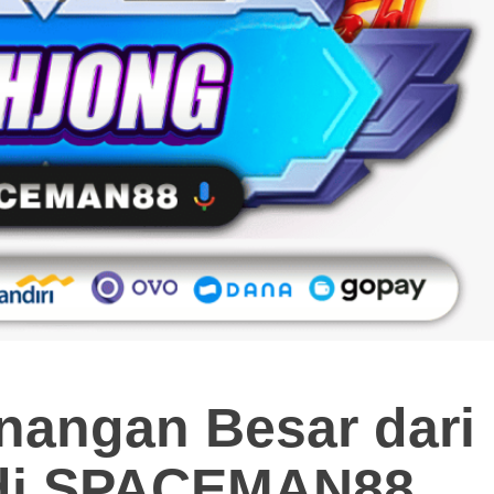
angan Besar dari
 di SPACEMAN88