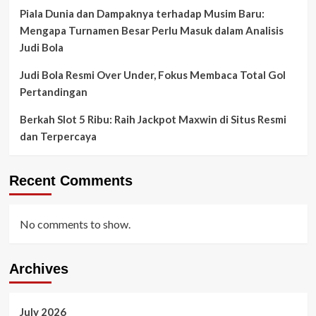
Piala Dunia dan Dampaknya terhadap Musim Baru:
Mengapa Turnamen Besar Perlu Masuk dalam Analisis
Judi Bola
Judi Bola Resmi Over Under, Fokus Membaca Total Gol
Pertandingan
Berkah Slot 5 Ribu: Raih Jackpot Maxwin di Situs Resmi
dan Terpercaya
Recent Comments
No comments to show.
Archives
July 2026