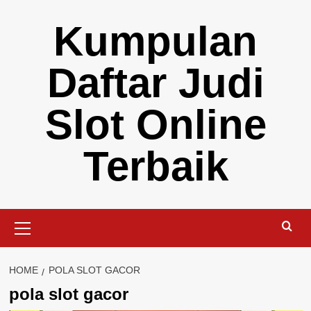
Skip
Kumpulan
to
content
Daftar Judi
Slot Online
Terbaik
Primary
Menu
HOME
POLA SLOT GACOR
pola slot gacor