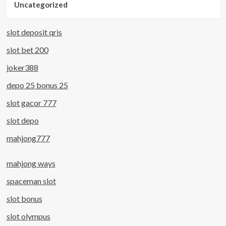
Uncategorized
slot deposit qris
slot bet 200
joker388
depo 25 bonus 25
slot gacor 777
slot depo
mahjong777
mahjong ways
spaceman slot
slot bonus
slot olympus