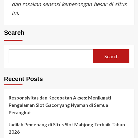
dan rasakan sensasi kemenangan besar di situs
ini.
Search
Search
Recent Posts
Responsivitas dan Kecepatan Akses: Menikmati
Pengalaman Slot Gacor yang Nyaman di Semua
Perangkat
Jadilah Pemenang di Situs Slot Mahjong Terbaik Tahun
2026