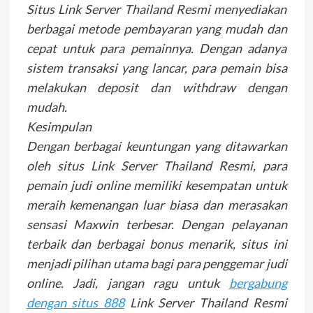
Situs Link Server Thailand Resmi menyediakan
berbagai metode pembayaran yang mudah dan
cepat untuk para pemainnya. Dengan adanya
sistem transaksi yang lancar, para pemain bisa
melakukan deposit dan withdraw dengan
mudah.
Kesimpulan
Dengan berbagai keuntungan yang ditawarkan
oleh situs Link Server Thailand Resmi, para
pemain judi online memiliki kesempatan untuk
meraih kemenangan luar biasa dan merasakan
sensasi Maxwin terbesar. Dengan pelayanan
terbaik dan berbagai bonus menarik, situs ini
menjadi pilihan utama bagi para penggemar judi
online. Jadi, jangan ragu untuk
bergabung
dengan situs 888
Link Server Thailand Resmi