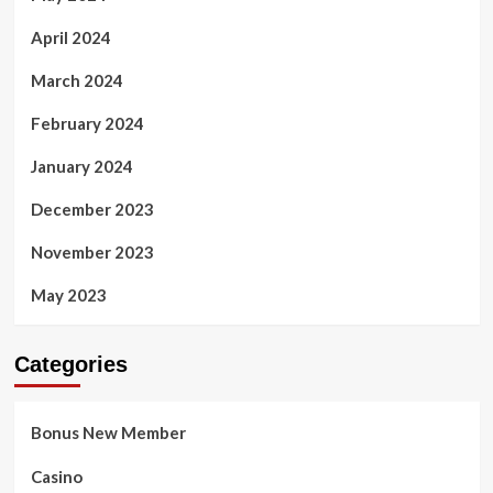
April 2024
March 2024
February 2024
January 2024
December 2023
November 2023
May 2023
Categories
Bonus New Member
Casino