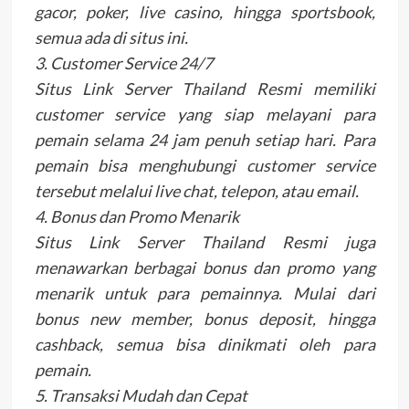
gacor, poker, live casino, hingga sportsbook,
semua ada di situs ini.
3. Customer Service 24/7
Situs Link Server Thailand Resmi memiliki
customer service yang siap melayani para
pemain selama 24 jam penuh setiap hari. Para
pemain bisa menghubungi customer service
tersebut melalui live chat, telepon, atau email.
4. Bonus dan Promo Menarik
Situs Link Server Thailand Resmi juga
menawarkan berbagai bonus dan promo yang
menarik untuk para pemainnya. Mulai dari
bonus new member, bonus deposit, hingga
cashback, semua bisa dinikmati oleh para
pemain.
5. Transaksi Mudah dan Cepat