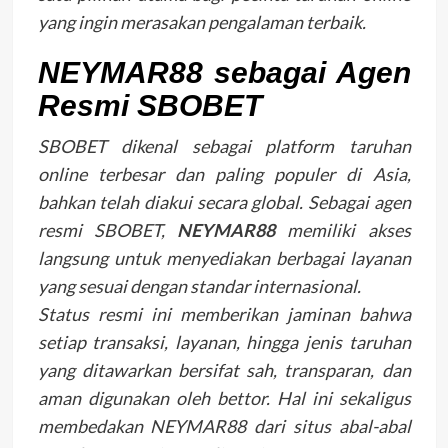
yang ingin merasakan pengalaman terbaik.
NEYMAR88 sebagai Agen
Resmi SBOBET
SBOBET dikenal sebagai platform taruhan
online terbesar dan paling populer di Asia,
bahkan telah diakui secara global. Sebagai agen
resmi SBOBET,
NEYMAR88
memiliki akses
langsung untuk menyediakan berbagai layanan
yang sesuai dengan standar internasional.
Status resmi ini memberikan jaminan bahwa
setiap transaksi, layanan, hingga jenis taruhan
yang ditawarkan bersifat sah, transparan, dan
aman digunakan oleh bettor. Hal ini sekaligus
membedakan NEYMAR88 dari situs abal-abal