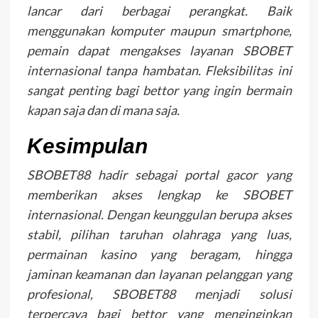
lancar dari berbagai perangkat. Baik
menggunakan komputer maupun smartphone,
pemain dapat mengakses layanan SBOBET
internasional tanpa hambatan. Fleksibilitas ini
sangat penting bagi bettor yang ingin bermain
kapan saja dan di mana saja.
Kesimpulan
SBOBET88 hadir sebagai portal gacor yang
memberikan akses lengkap ke SBOBET
internasional. Dengan keunggulan berupa akses
stabil, pilihan taruhan olahraga yang luas,
permainan kasino yang beragam, hingga
jaminan keamanan dan layanan pelanggan yang
profesional, SBOBET88 menjadi solusi
terpercaya bagi bettor yang menginginkan