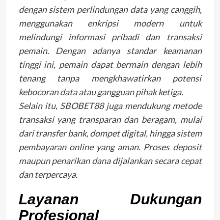
dengan sistem perlindungan data yang canggih,
menggunakan enkripsi modern untuk
melindungi informasi pribadi dan transaksi
pemain. Dengan adanya standar keamanan
tinggi ini, pemain dapat bermain dengan lebih
tenang tanpa mengkhawatirkan potensi
kebocoran data atau gangguan pihak ketiga.
Selain itu, SBOBET88 juga mendukung metode
transaksi yang transparan dan beragam, mulai
dari transfer bank, dompet digital, hingga sistem
pembayaran online yang aman. Proses deposit
maupun penarikan dana dijalankan secara cepat
dan terpercaya.
Layanan Dukungan
Profesional