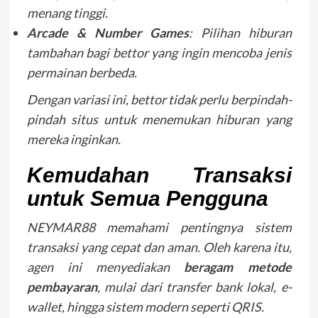
menang tinggi.
Arcade & Number Games
: Pilihan hiburan
tambahan bagi bettor yang ingin mencoba jenis
permainan berbeda.
Dengan variasi ini, bettor tidak perlu berpindah-
pindah situs untuk menemukan hiburan yang
mereka inginkan.
Kemudahan Transaksi
untuk Semua Pengguna
NEYMAR88 memahami pentingnya sistem
transaksi yang cepat dan aman. Oleh karena itu,
agen ini menyediakan
beragam metode
pembayaran
, mulai dari transfer bank lokal, e-
wallet, hingga sistem modern seperti QRIS.