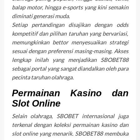
balap motor, hingga e-sports yang kini semakin
diminati generasi muda.
Setiap pertandingan disajikan dengan odds
kompetitif dan pilihan taruhan yang bervariasi,
memungkinkan bettor menyesuaikan strategi
sesuai dengan preferensi masing-masing. Akses
lengkap inilah yang menjadikan SBOBET88
sebagai portal yang sangat diandalkan oleh para
pecinta taruhan olahraga.
Permainan Kasino dan
Slot Online
Selain olahraga, SBOBET internasional juga
terkenal dengan koleksi permainan kasino dan
slot online yang menarik. SBOBET88 membuka