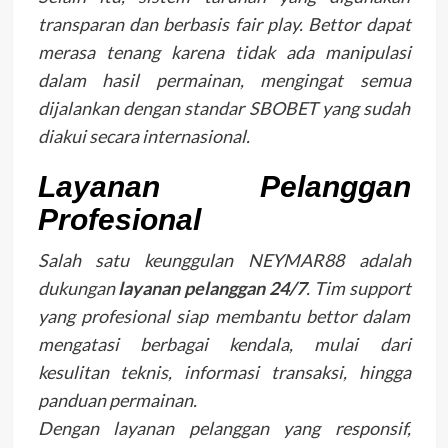
transparan dan berbasis fair play. Bettor dapat
merasa tenang karena tidak ada manipulasi
dalam hasil permainan, mengingat semua
dijalankan dengan standar SBOBET yang sudah
diakui secara internasional.
Layanan Pelanggan
Profesional
Salah satu keunggulan NEYMAR88 adalah
dukungan
layanan pelanggan 24/7
. Tim support
yang profesional siap membantu bettor dalam
mengatasi berbagai kendala, mulai dari
kesulitan teknis, informasi transaksi, hingga
panduan permainan.
Dengan layanan pelanggan yang responsif,