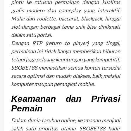
pintu ke ratusan permainan dengan kualitas
grafis modern dan gameplay yang interaktif.
Mulai dari roulette, baccarat, blackjack, hingga
slot dengan berbagai tema unik bisa dinikmati
dalam satu portal.
Dengan RTP (return to player) yang tinggi,
permainan ini tidak hanya memberikan hiburan
tetapi juga peluang keuntungan yang kompetitif.
SBOBET88 memastikan semua konten tersedia
secara optimal dan mudah diakses, baik melalui
komputer maupun perangkat mobile.
Keamanan dan Privasi
Pemain
Dalam dunia taruhan online, keamanan menjadi
salah satu prioritas utama. SBOBET88 hadir