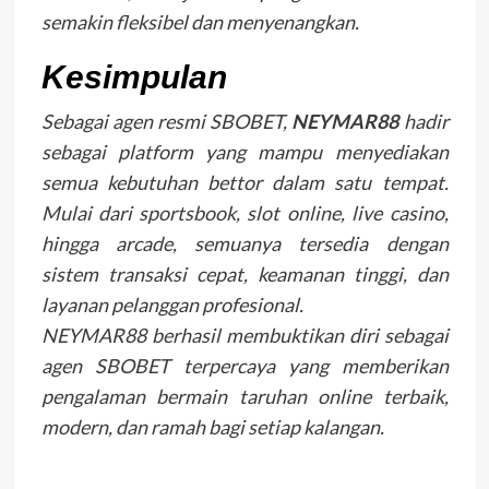
semakin fleksibel dan menyenangkan.
Kesimpulan
Sebagai agen resmi SBOBET,
NEYMAR88
hadir
sebagai platform yang mampu menyediakan
semua kebutuhan bettor dalam satu tempat.
Mulai dari sportsbook, slot online, live casino,
hingga arcade, semuanya tersedia dengan
sistem transaksi cepat, keamanan tinggi, dan
layanan pelanggan profesional.
NEYMAR88 berhasil membuktikan diri sebagai
agen SBOBET terpercaya yang memberikan
pengalaman bermain taruhan online terbaik,
modern, dan ramah bagi setiap kalangan.