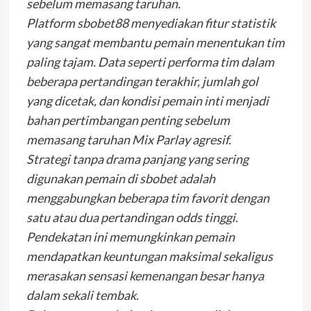
sebelum memasang taruhan.
Platform sbobet88 menyediakan fitur statistik
yang sangat membantu pemain menentukan tim
paling tajam. Data seperti performa tim dalam
beberapa pertandingan terakhir, jumlah gol
yang dicetak, dan kondisi pemain inti menjadi
bahan pertimbangan penting sebelum
memasang taruhan Mix Parlay agresif.
Strategi tanpa drama panjang yang sering
digunakan pemain di sbobet adalah
menggabungkan beberapa tim favorit dengan
satu atau dua pertandingan odds tinggi.
Pendekatan ini memungkinkan pemain
mendapatkan keuntungan maksimal sekaligus
merasakan sensasi kemenangan besar hanya
dalam sekali tembak.