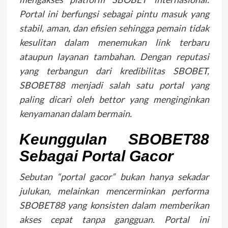
Portal ini berfungsi sebagai pintu masuk yang
stabil, aman, dan efisien sehingga pemain tidak
kesulitan dalam menemukan link terbaru
ataupun layanan tambahan. Dengan reputasi
yang terbangun dari kredibilitas SBOBET,
SBOBET88 menjadi salah satu portal yang
paling dicari oleh bettor yang menginginkan
kenyamanan dalam bermain.
Keunggulan SBOBET88
Sebagai Portal Gacor
Sebutan “portal gacor” bukan hanya sekadar
julukan, melainkan mencerminkan performa
SBOBET88 yang konsisten dalam memberikan
akses cepat tanpa gangguan. Portal ini