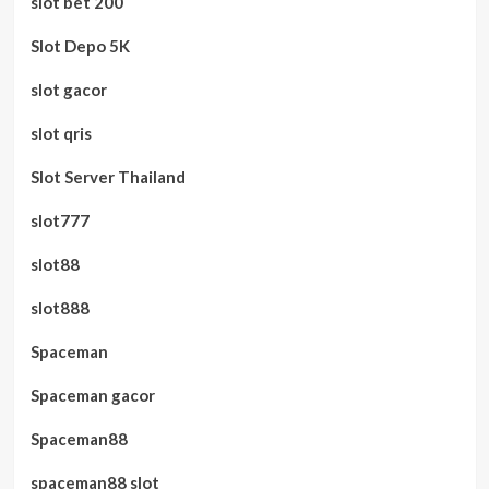
slot bet 200
Slot Depo 5K
slot gacor
slot qris
Slot Server Thailand
slot777
slot88
slot888
Spaceman
Spaceman gacor
Spaceman88
spaceman88 slot