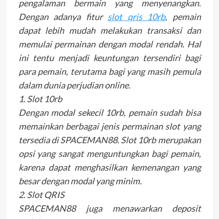
pengalaman bermain yang menyenangkan.
Dengan adanya fitur
slot qris 10rb
, pemain
dapat lebih mudah melakukan transaksi dan
memulai permainan dengan modal rendah. Hal
ini tentu menjadi keuntungan tersendiri bagi
para pemain, terutama bagi yang masih pemula
dalam dunia perjudian online.
1. Slot 10rb
Dengan modal sekecil 10rb, pemain sudah bisa
memainkan berbagai jenis permainan slot yang
tersedia di SPACEMAN88. Slot 10rb merupakan
opsi yang sangat menguntungkan bagi pemain,
karena dapat menghasilkan kemenangan yang
besar dengan modal yang minim.
2. Slot QRIS
SPACEMAN88 juga menawarkan deposit