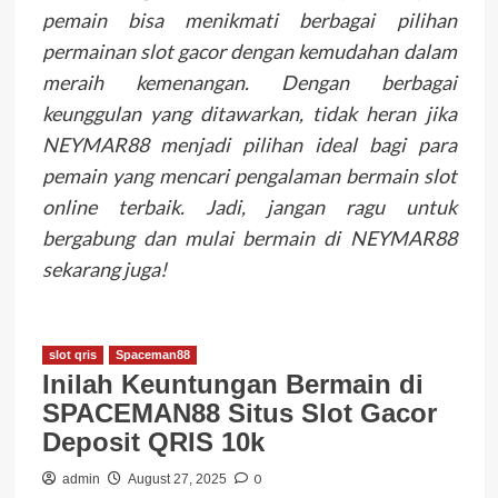
pemain bisa menikmati berbagai pilihan
permainan slot gacor dengan kemudahan dalam
meraih kemenangan. Dengan berbagai
keunggulan yang ditawarkan, tidak heran jika
NEYMAR88 menjadi pilihan ideal bagi para
pemain yang mencari pengalaman bermain slot
online terbaik. Jadi, jangan ragu untuk
bergabung dan mulai bermain di NEYMAR88
sekarang juga!
slot qris
Spaceman88
Inilah Keuntungan Bermain di
SPACEMAN88 Situs Slot Gacor
Deposit QRIS 10k
0
admin
August 27, 2025