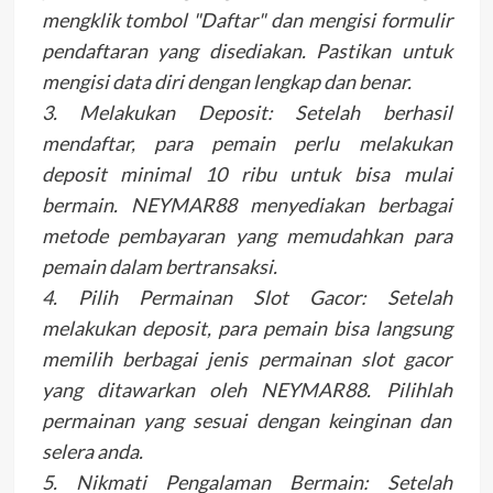
mengklik tombol "Daftar" dan mengisi formulir
pendaftaran yang disediakan. Pastikan untuk
mengisi data diri dengan lengkap dan benar.
3. Melakukan Deposit: Setelah berhasil
mendaftar, para pemain perlu melakukan
deposit minimal 10 ribu untuk bisa mulai
bermain. NEYMAR88 menyediakan berbagai
metode pembayaran yang memudahkan para
pemain dalam bertransaksi.
4. Pilih Permainan Slot Gacor: Setelah
melakukan deposit, para pemain bisa langsung
memilih berbagai jenis permainan slot gacor
yang ditawarkan oleh NEYMAR88. Pilihlah
permainan yang sesuai dengan keinginan dan
selera anda.
5. Nikmati Pengalaman Bermain: Setelah