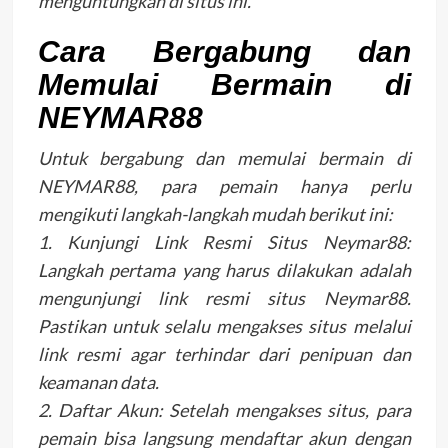
menguntungkan di situs ini.
Cara Bergabung dan
Memulai Bermain di
NEYMAR88
Untuk bergabung dan memulai bermain di
NEYMAR88, para pemain hanya perlu
mengikuti langkah-langkah mudah berikut ini:
1. Kunjungi Link Resmi Situs Neymar88:
Langkah pertama yang harus dilakukan adalah
mengunjungi link resmi situs Neymar88.
Pastikan untuk selalu mengakses situs melalui
link resmi agar terhindar dari penipuan dan
keamanan data.
2. Daftar Akun: Setelah mengakses situs, para
pemain bisa langsung mendaftar akun dengan