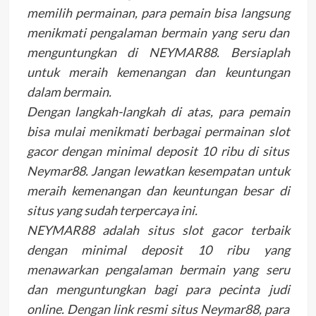
memilih permainan, para pemain bisa langsung
menikmati pengalaman bermain yang seru dan
menguntungkan di NEYMAR88. Bersiaplah
untuk meraih kemenangan dan keuntungan
dalam bermain.
Dengan langkah-langkah di atas, para pemain
bisa mulai menikmati berbagai permainan slot
gacor dengan minimal deposit 10 ribu di situs
Neymar88. Jangan lewatkan kesempatan untuk
meraih kemenangan dan keuntungan besar di
situs yang sudah terpercaya ini.
NEYMAR88 adalah situs slot gacor terbaik
dengan minimal deposit 10 ribu yang
menawarkan pengalaman bermain yang seru
dan menguntungkan bagi para pecinta judi
online. Dengan link resmi situs Neymar88, para