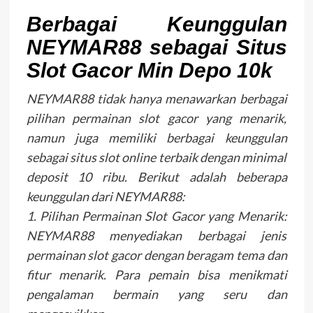
Berbagai Keunggulan
NEYMAR88 sebagai Situs
Slot Gacor Min Depo 10k
NEYMAR88 tidak hanya menawarkan berbagai
pilihan permainan slot gacor yang menarik,
namun juga memiliki berbagai keunggulan
sebagai situs slot online terbaik dengan minimal
deposit 10 ribu. Berikut adalah beberapa
keunggulan dari NEYMAR88:
1. Pilihan Permainan Slot Gacor yang Menarik:
NEYMAR88 menyediakan berbagai jenis
permainan slot gacor dengan beragam tema dan
fitur menarik. Para pemain bisa menikmati
pengalaman bermain yang seru dan