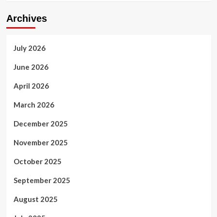
Archives
July 2026
June 2026
April 2026
March 2026
December 2025
November 2025
October 2025
September 2025
August 2025