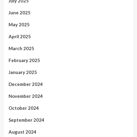
July 2025
June 2025
May 2025
April 2025
March 2025
February 2025
January 2025
December 2024
November 2024
October 2024
September 2024
August 2024