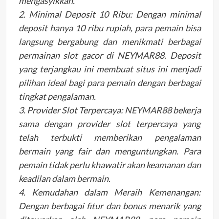
mengasyikkan.
2. Minimal Deposit 10 Ribu: Dengan minimal
deposit hanya 10 ribu rupiah, para pemain bisa
langsung bergabung dan menikmati berbagai
permainan slot gacor di NEYMAR88. Deposit
yang terjangkau ini membuat situs ini menjadi
pilihan ideal bagi para pemain dengan berbagai
tingkat pengalaman.
3. Provider Slot Terpercaya: NEYMAR88 bekerja
sama dengan provider slot terpercaya yang
telah terbukti memberikan pengalaman
bermain yang fair dan menguntungkan. Para
pemain tidak perlu khawatir akan keamanan dan
keadilan dalam bermain.
4. Kemudahan dalam Meraih Kemenangan:
Dengan berbagai fitur dan bonus menarik yang