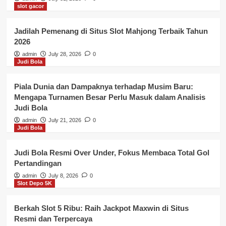
slot gacor
Jadilah Pemenang di Situs Slot Mahjong Terbaik Tahun
2026
admin
July 28, 2026
0
Judi Bola
Piala Dunia dan Dampaknya terhadap Musim Baru:
Mengapa Turnamen Besar Perlu Masuk dalam Analisis
Judi Bola
admin
July 21, 2026
0
Judi Bola
Judi Bola Resmi Over Under, Fokus Membaca Total Gol
Pertandingan
admin
July 8, 2026
0
Slot Depo 5K
Berkah Slot 5 Ribu: Raih Jackpot Maxwin di Situs
Resmi dan Terpercaya