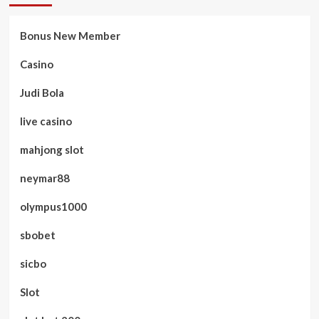
Bonus New Member
Casino
Judi Bola
live casino
mahjong slot
neymar88
olympus1000
sbobet
sicbo
Slot