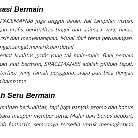
sasi Bermain
 SPACEMAN88 juga unggul dalam hal tampilan visual.
an grafis berkualitas tinggi dan animasi yang halus,
sif dan menyenangkan. Mulai dari tema petualangan,
engan sangat menarik dan detail.
rkat kualitas grafis yang tak main-main. Bagi pemain
an saat bermain, SPACEMAN88 adalah pilihan tepat.
terface yang ramah pengguna, siapa pun bisa dengan
a hambatan.
h Seru Bermain
inan berkualitas, tapi juga banyak promo dan bonus
baru maupun member setia. Mulai dari bonus deposit,
iah fantastis, semuanya tersedia untuk meningkatkan