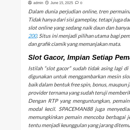
0
admin
June 15, 2025
Dalam dunia perjudian online, tren permain
Tidak hanya dari sisi gameplay, tetapi juga d
slot online yang sedang naik daun dan banya
200
. Situs ini menjadi pilihan utama bagi p
dan grafik ciamik yang memanjakan mata.
Slot Gacor, Impian Setiap Pem
Istilah “slot gacor” sudah tidak asing lagi d
digunakan untuk menggambarkan mesin slo
baik dalam bentuk free spin, bonus, maupun 
provider ternama yang sudah teruji memberika
Dengan RTP yang menguntungkan, pemain 
modal kecil. SPACEMAN88 juga menyediakan
memungkinkan pemain mencoba berbagai jen
tentu menjadi keunggulan yang jarang ditemuka