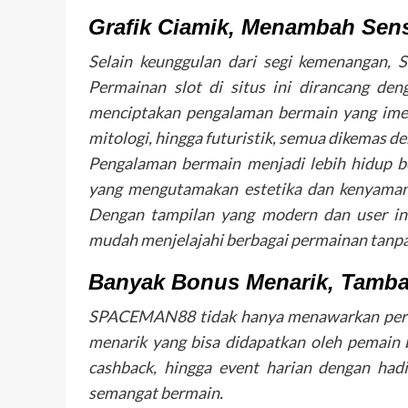
Grafik Ciamik, Menambah Sen
Selain keunggulan dari segi kemenangan,
Permainan slot di situs ini dirancang deng
menciptakan pengalaman bermain yang imer
mitologi, hingga futuristik, semua dikemas d
Pengalaman bermain menjadi lebih hidup be
yang mengutamakan estetika dan kenyaman
Dengan tampilan yang modern dan user in
mudah menjelajahi berbagai permainan tanp
Banyak Bonus Menarik, Tamba
SPACEMAN88 tidak hanya menawarkan perma
menarik yang bisa didapatkan oleh pemain 
cashback, hingga event harian dengan had
semangat bermain.