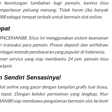
n keuntungan tambahan bagi pemain, karena bisa
perbesar peluang menang. Tidak heran jika banyak
ebagai tempat terbaik untuk bermain slot online.
epat
 SPACEMAN88. Situs ini menggunakan sistem keamanan
n transaksi para pemain. Proses deposit dan withdraw
rbagai metode pembayaran yang populer di Indonesia.
omer service yang siap membantu 24 jam, pemain bisa
ackpot.
 Sendiri Sensasinya!
t online yang gacor dengan tampilan grafis luar biasa,
at. Dengan koleksi permainan yang lengkap, fitur
AN88 siap membawa pengalaman bermain slot ke level