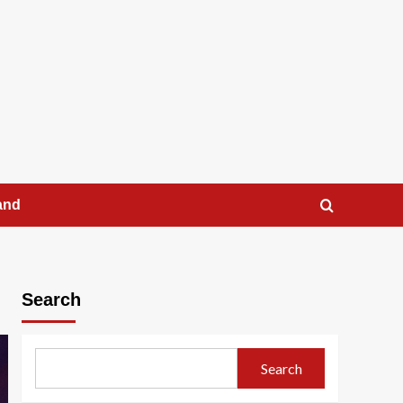
and
Search
Search