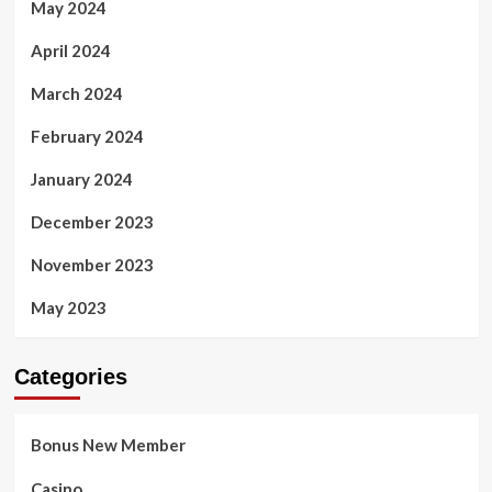
May 2024
April 2024
March 2024
February 2024
January 2024
December 2023
November 2023
May 2023
Categories
Bonus New Member
Casino