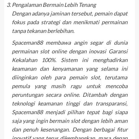
Pengalaman Bermain Lebih Tenang
Dengan adanya jaminan tersebut, pemain dapat
fokus pada strategi dan menikmati permainan
tanpa tekanan berlebihan.
Spaceman88 membawa angin segar di dunia
permainan slot online dengan inovasi Garansi
Kekalahan 100%. Sistem ini menghadirkan
keamanan dan kenyamanan yang selama ini
diinginkan oleh para pemain slot, terutama
pemula yang masih ragu untuk mencoba
peruntungan secara online. Ditambah dengan
teknologi keamanan tinggi dan transparansi,
Spaceman88 menjadi pilihan tepat bagi siapa
saja yang ingin bermain slot dengan lebih aman
dan penuh kesenangan. Dengan berbagai fitur
inovatif yang terus dikembangkan, masa depan