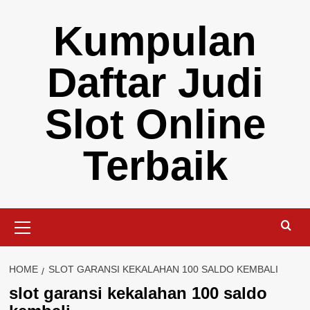
Skip
Kumpulan
to
content
Daftar Judi
Slot Online
Terbaik
Primary
Menu
HOME
SLOT GARANSI KEKALAHAN 100 SALDO KEMBALI
slot garansi kekalahan 100 saldo