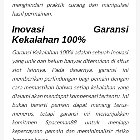
menghindari praktik curang dan manipulasi
hasil permainan.
Inovasi Garansi
Kekalahan 100%
Garansi Kekalahan 100% adalah sebuah inovasi
yang unik dan belum banyak ditemukan di situs
slot lainnya. Pada dasarnya, garansi ini
memberikan perlindungan bagi pemain dengan
cara memastikan bahwa setiap kekalahan yang
dialami akan mendapat kompensasi tertentu. Ini
bukan berarti pemain dapat menang terus-
menerus, tetapi garansi ini menunjukkan
komitmen Spaceman88 untuk menjaga
kepercayaan pemain dan meminimalisir risiko
kerugian besar.