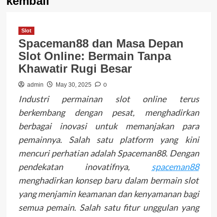
kembali
Slot
Spaceman88 dan Masa Depan
Slot Online: Bermain Tanpa
Khawatir Rugi Besar
0
admin
May 30, 2025
Industri permainan slot online terus
berkembang dengan pesat, menghadirkan
berbagai inovasi untuk memanjakan para
pemainnya. Salah satu platform yang kini
mencuri perhatian adalah Spaceman88. Dengan
pendekatan inovatifnya,
spaceman88
menghadirkan konsep baru dalam bermain slot
yang menjamin keamanan dan kenyamanan bagi
semua pemain. Salah satu fitur unggulan yang