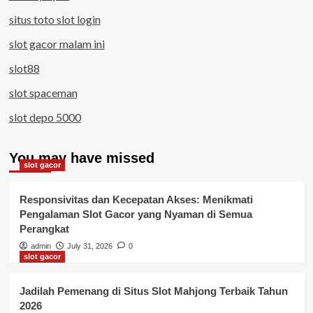
situs toto slot login
slot gacor malam ini
slot88
slot spaceman
slot depo 5000
You may have missed
slot gacor
Responsivitas dan Kecepatan Akses: Menikmati
Pengalaman Slot Gacor yang Nyaman di Semua
Perangkat
admin
July 31, 2026
0
slot gacor
Jadilah Pemenang di Situs Slot Mahjong Terbaik Tahun
2026