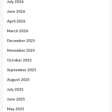
July 2026
June 2026
April 2026
March 2026
December 2025
November 2025
October 2025
September 2025
August 2025
July 2025
June 2025
May 2025