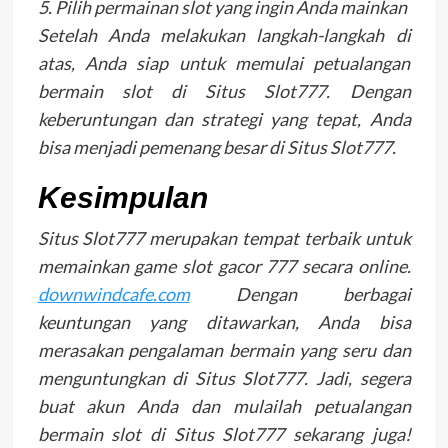
5. Pilih permainan slot yang ingin Anda mainkan
Setelah Anda melakukan langkah-langkah di
atas, Anda siap untuk memulai petualangan
bermain slot di Situs Slot777. Dengan
keberuntungan dan strategi yang tepat, Anda
bisa menjadi pemenang besar di Situs Slot777.
Kesimpulan
Situs Slot777 merupakan tempat terbaik untuk
memainkan game slot gacor 777 secara online.
downwindcafe.com
Dengan berbagai
keuntungan yang ditawarkan, Anda bisa
merasakan pengalaman bermain yang seru dan
menguntungkan di Situs Slot777. Jadi, segera
buat akun Anda dan mulailah petualangan
bermain slot di Situs Slot777 sekarang juga!