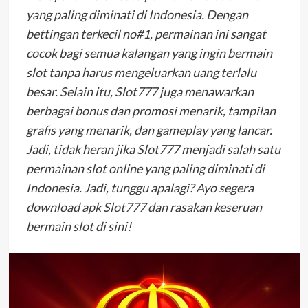
yang paling diminati di Indonesia. Dengan
bettingan terkecil no#1, permainan ini sangat
cocok bagi semua kalangan yang ingin bermain
slot tanpa harus mengeluarkan uang terlalu
besar. Selain itu, Slot777 juga menawarkan
berbagai bonus dan promosi menarik, tampilan
grafis yang menarik, dan gameplay yang lancar.
Jadi, tidak heran jika Slot777 menjadi salah satu
permainan slot online yang paling diminati di
Indonesia. Jadi, tunggu apalagi? Ayo segera
download apk Slot777 dan rasakan keseruan
bermain slot di sini!