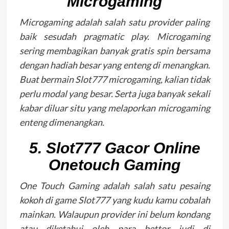
Microgaming
Microgaming adalah salah satu provider paling
baik sesudah pragmatic play. Microgaming
sering membagikan banyak gratis spin bersama
dengan hadiah besar yang enteng di menangkan.
Buat bermain Slot777 microgaming, kalian tidak
perlu modal yang besar. Serta juga banyak sekali
kabar diluar situ yang melaporkan microgaming
enteng dimenangkan.
5. Slot777 Gacor Online
Onetouch Gaming
One Touch Gaming adalah salah satu pesaing
kokoh di game Slot777 yang kudu kamu cobalah
mainkan. Walaupun provider ini belum kondang
atau diketahui oleh para bettor judi di