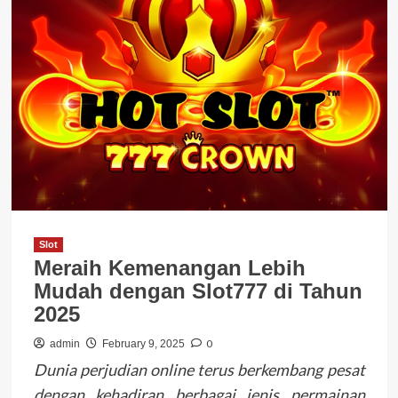
Slot
Meraih Kemenangan Lebih
Mudah dengan Slot777 di Tahun
2025
0
admin
February 9, 2025
Dunia perjudian online terus berkembang pesat
dengan kehadiran berbagai jenis permainan