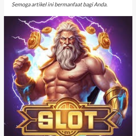
Semoga artikel ini bermanfaat bagi Anda.