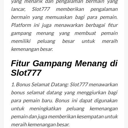
yang menarik dan pengalaman bermain yang
lancar, Slot777 memberikan pengalaman
bermain yang memuaskan bagi para pemain.
Platform ini juga menawarkan berbagai fitur
gampang menang yang membuat pemain
memiliki peluang besar untuk meraih
kemenangan besar.
Fitur Gampang Menang di
Slot777
1. Bonus Selamat Datang: Slot777 menawarkan
bonus selamat datang yang menggiurkan bagi
para pemain baru. Bonus ini dapat digunakan
untuk meningkatkan peluang kemenangan
pemain dan juga memberikan kesempatan untuk
meraih kemenangan besar.