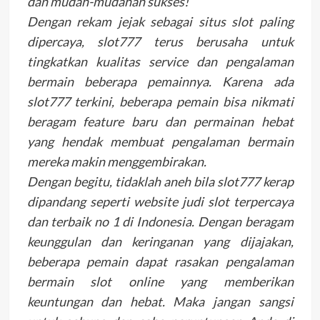
dan mudah-mudahan sukses!
Dengan rekam jejak sebagai situs slot paling
dipercaya, slot777 terus berusaha untuk
tingkatkan kualitas service dan pengalaman
bermain beberapa pemainnya. Karena ada
slot777 terkini, beberapa pemain bisa nikmati
beragam feature baru dan permainan hebat
yang hendak membuat pengalaman bermain
mereka makin menggembirakan.
Dengan begitu, tidaklah aneh bila slot777 kerap
dipandang seperti website judi slot terpercaya
dan terbaik no 1 di Indonesia. Dengan beragam
keunggulan dan keringanan yang dijajakan,
beberapa pemain dapat rasakan pengalaman
bermain slot online yang memberikan
keuntungan dan hebat. Maka jangan sangsi