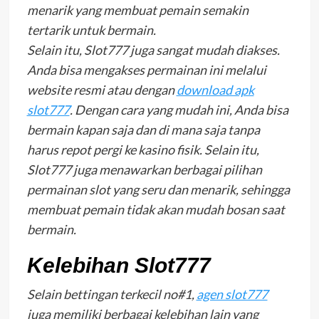
menarik yang membuat pemain semakin
tertarik untuk bermain.
Selain itu, Slot777 juga sangat mudah diakses.
Anda bisa mengakses permainan ini melalui
website resmi atau dengan
download apk
slot777
. Dengan cara yang mudah ini, Anda bisa
bermain kapan saja dan di mana saja tanpa
harus repot pergi ke kasino fisik. Selain itu,
Slot777 juga menawarkan berbagai pilihan
permainan slot yang seru dan menarik, sehingga
membuat pemain tidak akan mudah bosan saat
bermain.
Kelebihan Slot777
Selain bettingan terkecil no#1,
agen slot777
juga memiliki berbagai kelebihan lain yang