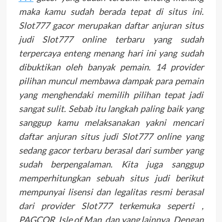
maka kamu sudah berada tepat di situs ini.
Slot777 gacor merupakan daftar anjuran situs
judi Slot777 online terbaru yang sudah
terpercaya enteng menang hari ini yang sudah
dibuktikan oleh banyak pemain. 14 provider
pilihan muncul membawa dampak para pemain
yang menghendaki memilih pilihan tepat jadi
sangat sulit. Sebab itu langkah paling baik yang
sanggup kamu melaksanakan yakni mencari
daftar anjuran situs judi Slot777 online yang
sedang gacor terbaru berasal dari sumber yang
sudah berpengalaman. Kita juga sanggup
memperhitungkan sebuah situs judi berikut
mempunyai lisensi dan legalitas resmi berasal
dari provider Slot777 terkemuka seperti ,
PAGCOR, Isle of Man, dan yang lainnya. Dengan