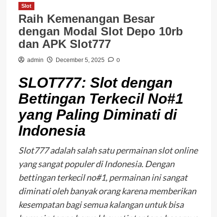
Slot
Raih Kemenangan Besar
dengan Modal Slot Depo 10rb
dan APK Slot777
0
admin
December 5, 2025
SLOT777: Slot dengan
Bettingan Terkecil No#1
yang Paling Diminati di
Indonesia
Slot777 adalah salah satu permainan slot online
yang sangat populer di Indonesia. Dengan
bettingan terkecil no#1, permainan ini sangat
diminati oleh banyak orang karena memberikan
kesempatan bagi semua kalangan untuk bisa