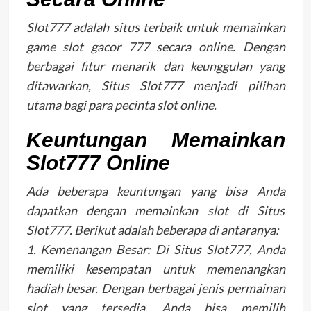
Slot777 adalah situs terbaik untuk memainkan
game slot gacor 777 secara online. Dengan
berbagai fitur menarik dan keunggulan yang
ditawarkan, Situs Slot777 menjadi pilihan
utama bagi para pecinta slot online.
Keuntungan Memainkan
Slot777 Online
Ada beberapa keuntungan yang bisa Anda
dapatkan dengan memainkan slot di Situs
Slot777. Berikut adalah beberapa di antaranya:
1. Kemenangan Besar: Di Situs Slot777, Anda
memiliki kesempatan untuk memenangkan
hadiah besar. Dengan berbagai jenis permainan
slot yang tersedia, Anda bisa memilih