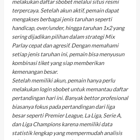
melakukan daftar sbobet melalui situs resmi
terpercaya. Setelah akun aktif, pemain dapat
mengakses berbagai jenis taruhan seperti
handicap, over/under, hingga taruhan 1x2 yang
sering dijadikan pilihan dalam strategi Mix
Parlay cepat dan agresif. Dengan memahami
setiap jenis taruhan ini, pemain bisa menyusun
kombinasi tiket yang siap memberikan
kemenangan besar.
Setelah memiliki akun, pemain hanya perlu
melakukan login sbobet untuk memantau daftar
pertandingan hari ini. Banyak bettor profesional
biasanya fokus pada pertandingan dari liga
besar seperti Premier League, La Liga, Serie A,
dan Liga Champions karena memiliki data
statistik lengkap yang mempermudah analisis