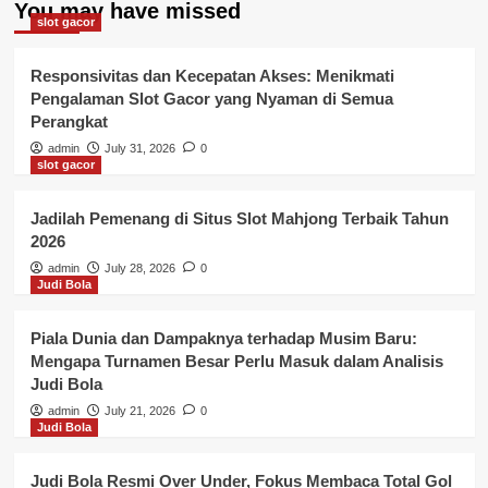
You may have missed
slot gacor
Responsivitas dan Kecepatan Akses: Menikmati
Pengalaman Slot Gacor yang Nyaman di Semua
Perangkat
admin
July 31, 2026
0
slot gacor
Jadilah Pemenang di Situs Slot Mahjong Terbaik Tahun
2026
admin
July 28, 2026
0
Judi Bola
Piala Dunia dan Dampaknya terhadap Musim Baru:
Mengapa Turnamen Besar Perlu Masuk dalam Analisis
Judi Bola
admin
July 21, 2026
0
Judi Bola
Judi Bola Resmi Over Under, Fokus Membaca Total Gol