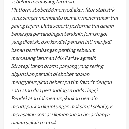
sebelum memasang taruhan.
Platform sbobet88 menyediakan fitur statistik
yang sangat membantu pemain menentukan tim
paling tajam. Data seperti performa tim dalam
beberapa pertandingan terakhir, jumlah gol
yang dicetak, dan kondisi pemain inti menjadi
bahan pertimbangan penting sebelum
memasang taruhan Mix Parlay agresif.
Strategi tanpa drama panjang yang sering
digunakan pemain di sbobet adalah
menggabungkan beberapa tim favorit dengan
satu atau dua pertandingan odds tinggi.
Pendekatan ini memungkinkan pemain
mendapatkan keuntungan maksimal sekaligus
merasakan sensasi kemenangan besar hanya
dalam sekali tembak.