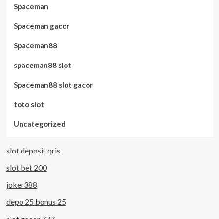
Spaceman
Spaceman gacor
Spaceman88
spaceman88 slot
Spaceman88 slot gacor
toto slot
Uncategorized
slot deposit qris
slot bet 200
joker388
depo 25 bonus 25
slot gacor 777