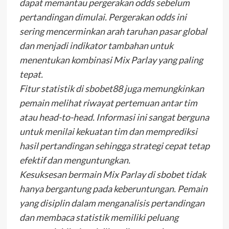
dapat memantau pergerakan odds sebelum
pertandingan dimulai. Pergerakan odds ini
sering mencerminkan arah taruhan pasar global
dan menjadi indikator tambahan untuk
menentukan kombinasi Mix Parlay yang paling
tepat.
Fitur statistik di sbobet88 juga memungkinkan
pemain melihat riwayat pertemuan antar tim
atau head-to-head. Informasi ini sangat berguna
untuk menilai kekuatan tim dan memprediksi
hasil pertandingan sehingga strategi cepat tetap
efektif dan menguntungkan.
Kesuksesan bermain Mix Parlay di sbobet tidak
hanya bergantung pada keberuntungan. Pemain
yang disiplin dalam menganalisis pertandingan
dan membaca statistik memiliki peluang