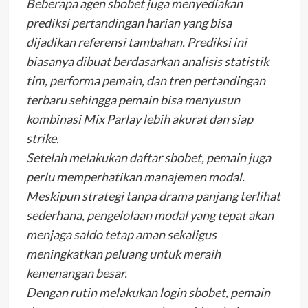
Beberapa agen sbobet juga menyediakan
prediksi pertandingan harian yang bisa
dijadikan referensi tambahan. Prediksi ini
biasanya dibuat berdasarkan analisis statistik
tim, performa pemain, dan tren pertandingan
terbaru sehingga pemain bisa menyusun
kombinasi Mix Parlay lebih akurat dan siap
strike.
Setelah melakukan daftar sbobet, pemain juga
perlu memperhatikan manajemen modal.
Meskipun strategi tanpa drama panjang terlihat
sederhana, pengelolaan modal yang tepat akan
menjaga saldo tetap aman sekaligus
meningkatkan peluang untuk meraih
kemenangan besar.
Dengan rutin melakukan login sbobet, pemain