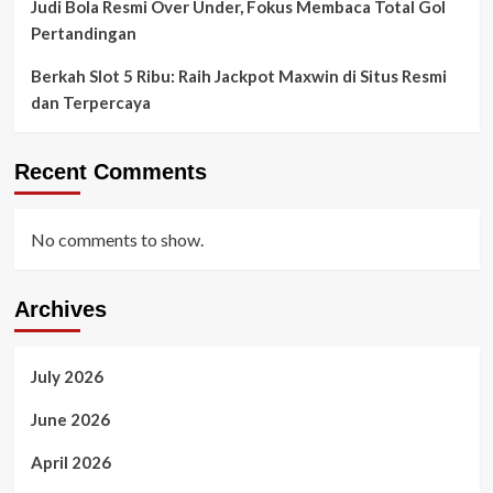
Judi Bola Resmi Over Under, Fokus Membaca Total Gol
Pertandingan
Berkah Slot 5 Ribu: Raih Jackpot Maxwin di Situs Resmi
dan Terpercaya
Recent Comments
No comments to show.
Archives
July 2026
June 2026
April 2026