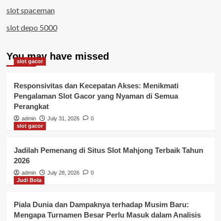
slot spaceman
slot depo 5000
You may have missed
slot gacor
Responsivitas dan Kecepatan Akses: Menikmati
Pengalaman Slot Gacor yang Nyaman di Semua
Perangkat
admin
July 31, 2026
0
slot gacor
Jadilah Pemenang di Situs Slot Mahjong Terbaik Tahun
2026
admin
July 28, 2026
0
Judi Bola
Piala Dunia dan Dampaknya terhadap Musim Baru:
Mengapa Turnamen Besar Perlu Masuk dalam Analisis