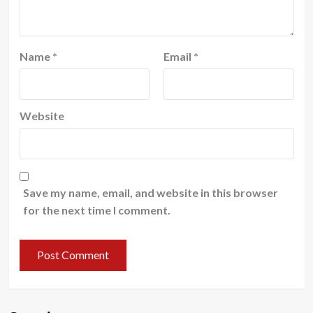
Name
*
Email
*
Website
Save my name, email, and website in this browser
for the next time I comment.