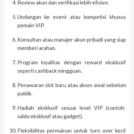
Review akun dan verifikasi lebih efisien.
Undangan ke event atau kompetisi khusus
pemain VIP.
Konsultan atau manajer akun pribadi yang siap
memberi arahan.
Program loyalitas dengan reward eksklusif
seperti cashback mingguan.
Penawaran slot baru atau akses awal sebelum
publik.
Hadiah eksklusif sesuai level VIP (contoh:
saldo eksklusif atau gadget).
Fleksibilitas permainan untuk turn over kecil