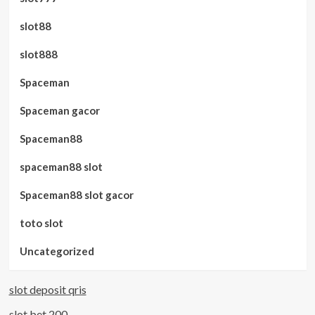
slot88
slot888
Spaceman
Spaceman gacor
Spaceman88
spaceman88 slot
Spaceman88 slot gacor
toto slot
Uncategorized
slot deposit qris
slot bet 200