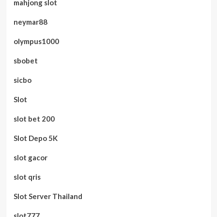
mahjong slot
neymar88
olympus1000
sbobet
sicbo
Slot
slot bet 200
Slot Depo 5K
slot gacor
slot qris
Slot Server Thailand
slot777