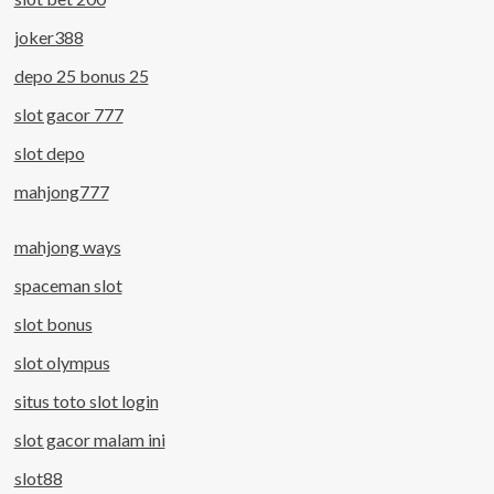
joker388
depo 25 bonus 25
slot gacor 777
slot depo
mahjong777
mahjong ways
spaceman slot
slot bonus
slot olympus
situs toto slot login
slot gacor malam ini
slot88