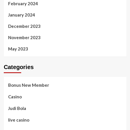
February 2024
January 2024
December 2023
November 2023
May 2023
Categories
Bonus New Member
Casino
Judi Bola
live casino