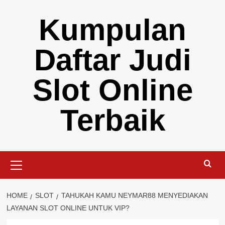
Skip
Kumpulan
to
content
Daftar Judi
Slot Online
Terbaik
Primary
Menu
HOME
SLOT
TAHUKAH KAMU NEYMAR88 MENYEDIAKAN
LAYANAN SLOT ONLINE UNTUK VIP?