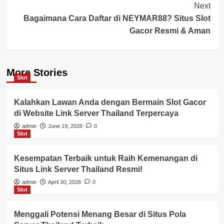
Next
Bagaimana Cara Daftar di NEYMAR88? Situs Slot
Gacor Resmi & Aman
More Stories
Slot
Kalahkan Lawan Anda dengan Bermain Slot Gacor
di Website Link Server Thailand Terpercaya
admin
June 19, 2026
0
Slot
Kesempatan Terbaik untuk Raih Kemenangan di
Situs Link Server Thailand Resmi!
admin
April 30, 2026
0
Slot
Menggali Potensi Menang Besar di Situs Pola