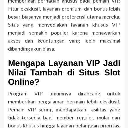
memberikan perhatian khusus pada pemain VIP.
Fitur eksklusif, layanan premium, dan bonus lebih
besar biasanya menjadi preferensi utama mereka.
Situs yang menyediakan layanan khusus VIP
menjadi semakin populer karena menawarkan
akses dan keuntungan yang lebih maksimal
dibanding akun biasa.
Mengapa Layanan VIP Jadi
Nilai Tambah di Situs Slot
Online?
Program VIP umumnya dirancang untuk
memberikan pengalaman bermain lebih eksklusif.
Pemain VIP sering mendapatkan fasilitas yang
tidak tersedia bagi member reguler, mulai dari
bonus khusus hingga layanan pelanggan prioritas.