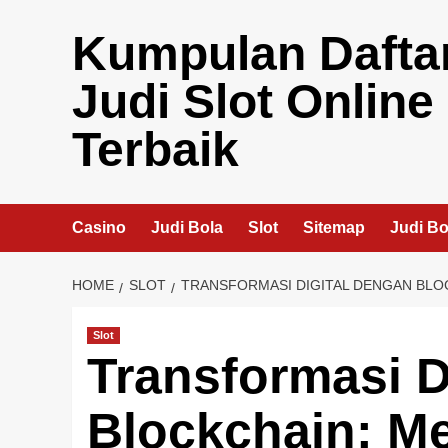
Skip
to
Kumpulan Dafta
content
Judi Slot Online
Terbaik
Casino
Judi Bola
Slot
Sitemap
Judi Bo
HOME
SLOT
TRANSFORMASI DIGITAL DENGAN BLO
Slot
Transformasi D
Blockchain: M