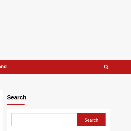
and
Search
Search