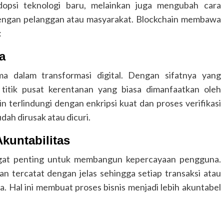
dopsi teknologi baru, melainkan juga mengubah cara
 dengan pelanggan atau masyarakat. Blockchain membawa
:
a
a dalam transformasi digital. Dengan sifatnya yang
n titik pusat kerentanan yang biasa dimanfaatkan oleh
n terlindungi dengan enkripsi kuat dan proses verifikasi
dah dirusak atau dicuri.
kuntabilitas
angat penting untuk membangun kepercayaan pengguna.
n tercatat dengan jelas sehingga setiap transaksi atau
a. Hal ini membuat proses bisnis menjadi lebih akuntabel