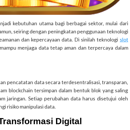
 menjadi kebutuhan utama bagi berbagai sektor, mulai dari
 Namun, seiring dengan peningkatan penggunaan teknologi
 keamanan dan kepercayaan data. Di sinilah teknologi
slot
g mampu menjaga data tetap aman dan terpercaya dalam
n pencatatan data secara terdesentralisasi, transparan,
lam blockchain tersimpan dalam bentuk blok yang saling
m jaringan. Setiap perubahan data harus disetujui oleh
i risiko manipulasi data.
ransformasi Digital