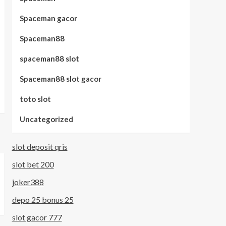
Spaceman gacor
Spaceman88
spaceman88 slot
Spaceman88 slot gacor
toto slot
Uncategorized
slot deposit qris
slot bet 200
joker388
depo 25 bonus 25
slot gacor 777