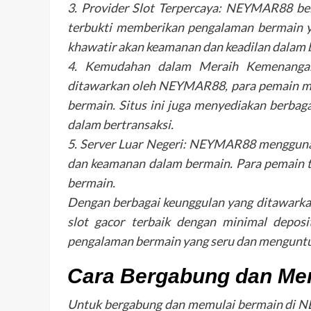
3. Provider Slot Terpercaya: NEYMAR88 bek
terbukti memberikan pengalaman bermain y
khawatir akan keamanan dan keadilan dalam 
4. Kemudahan dalam Meraih Kemenangan
ditawarkan oleh NEYMAR88, para pemain me
bermain. Situs ini juga menyediakan berb
dalam bertransaksi.
5. Server Luar Negeri: NEYMAR88 menggunak
dan keamanan dalam bermain. Para pemain ti
bermain.
Dengan berbagai keunggulan yang ditawarkan
slot gacor terbaik dengan minimal depos
pengalaman bermain yang seru dan menguntung
Cara Bergabung dan Me
Untuk bergabung dan memulai bermain di N