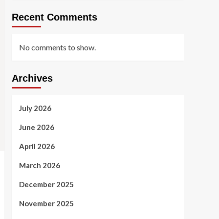
Recent Comments
No comments to show.
Archives
July 2026
June 2026
April 2026
March 2026
December 2025
November 2025