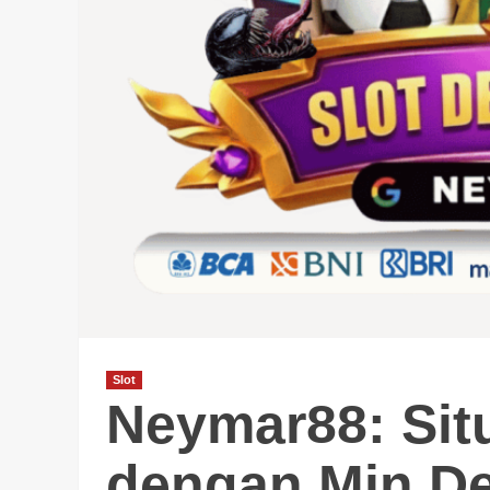
Slot
Neymar88: Sit
dengan Min D