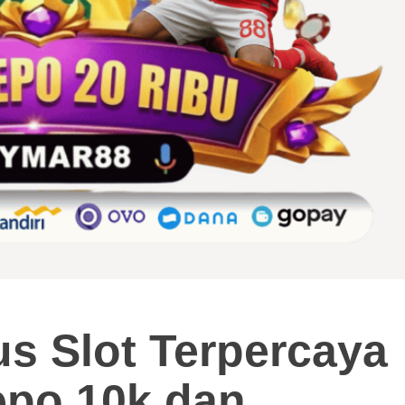
us Slot Terpercaya
epo 10k dan