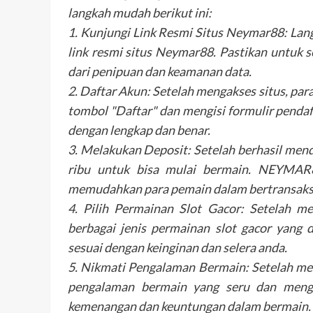
langkah mudah berikut ini:
1. Kunjungi Link Resmi Situs Neymar88: Lan
link resmi situs Neymar88. Pastikan untuk s
dari penipuan dan keamanan data.
2. Daftar Akun: Setelah mengakses situs, pa
tombol "Daftar" dan mengisi formulir pendaf
dengan lengkap dan benar.
3. Melakukan Deposit: Setelah berhasil mend
ribu untuk bisa mulai bermain. NEYMAR
memudahkan para pemain dalam bertransaks
4. Pilih Permainan Slot Gacor: Setelah m
berbagai jenis permainan slot gacor yang
sesuai dengan keinginan dan selera anda.
5. Nikmati Pengalaman Bermain: Setelah me
pengalaman bermain yang seru dan meng
kemenangan dan keuntungan dalam bermain.