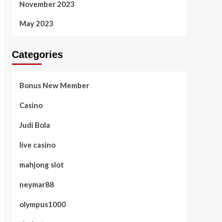
November 2023
May 2023
Categories
Bonus New Member
Casino
Judi Bola
live casino
mahjong slot
neymar88
olympus1000