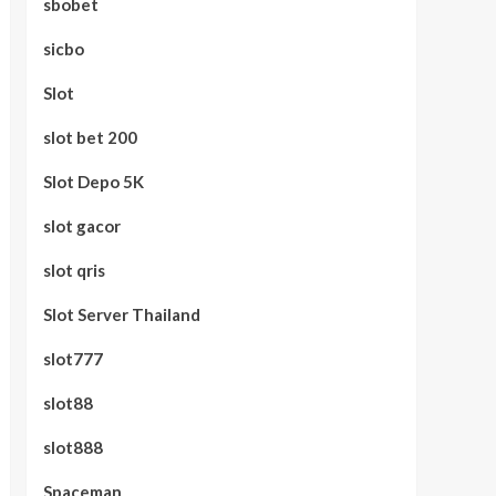
sbobet
sicbo
Slot
slot bet 200
Slot Depo 5K
slot gacor
slot qris
Slot Server Thailand
slot777
slot88
slot888
Spaceman