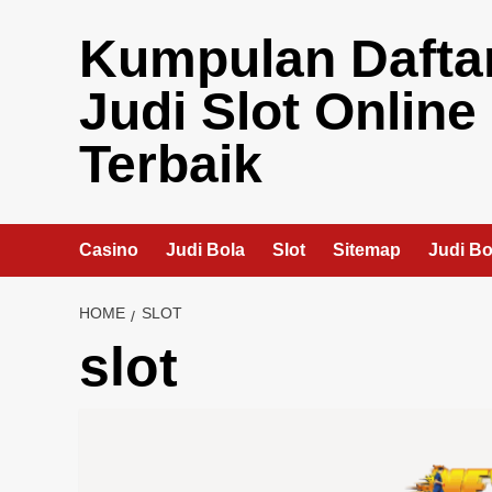
Skip
to
Kumpulan Dafta
content
Judi Slot Online
Terbaik
Casino
Judi Bola
Slot
Sitemap
Judi Bo
HOME
SLOT
slot